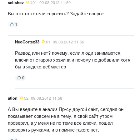
selishev
401
09.08.2012 11:50
Вы что-то хотели спросить? Задайте вопрос.
1
NeoCortex33
61
09.08.2012 11:56
Развод или нет? почему, если люди занимаются,
ключи от старого хозяина и почему не добавили хотя
бы в яндекс-вебмастер
0
atlon
52
09.08.2012 11:58
А Вы введите в анализ Пр-су другой сайт, сегодня он
показывает совсем не в тему, я свой сайт утром
проверил, а у меня не по теме все ключи, пошел
проверять ручками, и в помине такого нет.