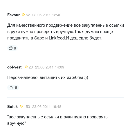
Favour
52
23.06.2011 12:40
Для качественного продвижение все закупленные ссылки
в руки нужно проверять вручную.Так я думаю проще
продвигать в Sape и Linkfeed.И дешевле будет.
0
obl-vesti
23
23.06.2011 14:09
Перов-наперво: вытащить их из ж0пы :))
-5
Softik
153
23.06.2011 16:48
"все закупленные ссылки в руки нужно проверять
вручную"