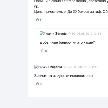
Напиши в скайп sanfranciscoua , постоянно 
пр.
Цены приемлемые. До 20 баксов за гиф. Об
1
Zdraste
39
03.08.2012 13:14
а обычные банерочки это какие?
0
zaparka
175
03.08.2012 22:12
Зависит от жадности исполнителя)
0