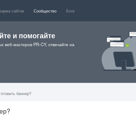
Биржа сайтов
Сообщество
Блог
те и помогайте
х веб-мастеров PR-CY, отвечайте на
готовить баннер?
нер?