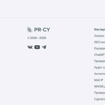
Инстру
Анализ 
© 2006—2026
SEO-ан
Разовая
ChatGP
Провер
Аудит с
Антипла
Мой IP
WHOIS 
Провери
Сделат