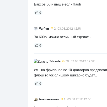
Баксов 50 и выше если flash
0
Var4yn
2
03.08.2012 12:51
За 600р. можно отличный сделать.
0
Zdraste
39
03.08.2012 12:52
хм.. на фрилансе по 10 долларов предлагал
флэш то уж слишком шикарно будет..
0
businessman
1
03.08.2012 12:55