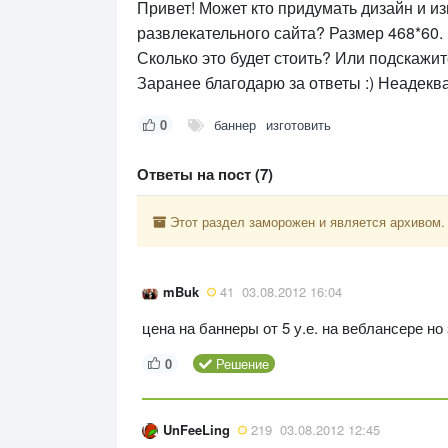
Привет! Может кто придумать дизайн и 
развлекательного сайта? Размер 468*60.
Сколько это будет стоить? Или подскажит
Заранее благодарю за ответы :) Неадекв
0
баннер
изготовить
Ответы на пост (7)
Этот раздел заморожен и является архивом.
mBuk
41
03.08.2012 16:04
цена на баннеры от 5 у.е. на веблансере но
0
Решение
UnFeeLing
219
03.08.2012 12:45