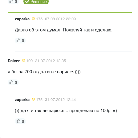
0
Решение
zaparka
175
07.08.2012 23:09
Давно об этом думал. Пожалуй так и сделаю.
0
Daiver
109
31.07.2012 12:35
я бы за 700 отдал и не парился))))
0
zaparka
175
31.07.2012 12:44
))) да я и так не парюсь... продлеваю по 100р. =)
0