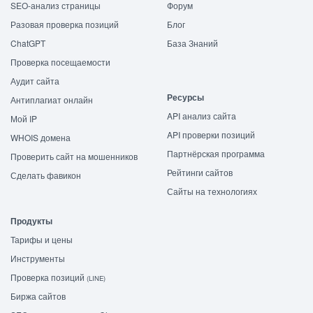
SEO-анализ страницы
Форум
Разовая проверка позиций
Блог
ChatGPT
База Знаний
Проверка посещаемости
Аудит сайта
Ресурсы
Антиплагиат онлайн
API анализ сайта
Мой IP
API проверки позиций
WHOIS домена
Партнёрская программа
Проверить сайт на мошенников
Рейтинги сайтов
Сделать фавикон
Сайты на технологиях
Продукты
Тарифы и цены
Инструменты
Проверка позиций
(LINE)
Биржа сайтов