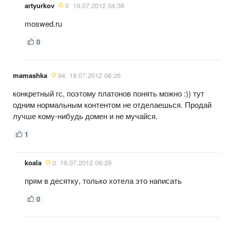
artyurkov
0
19.07.2012 04:38
moswed.ru
0
mamashka
94
19.07.2012 06:26
конкретный гс, поэтому платонов понять можно :)) тут
одним нормальным контентом не отделаешься. Продай
лучше кому-нибудь домен и не мучайся.
1
koala
0
19.07.2012 06:29
прям в десятку, только хотела это написать
0