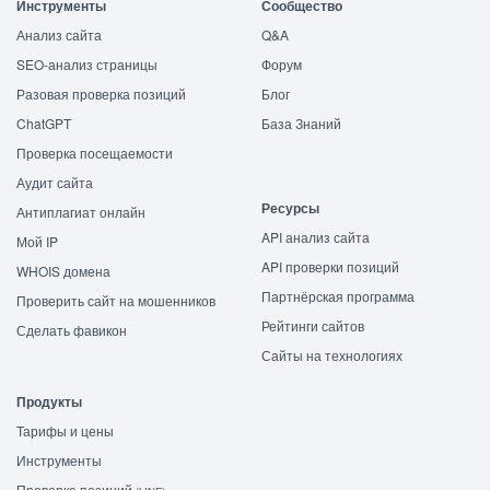
Инструменты
Сообщество
Анализ сайта
Q&A
SEO-анализ страницы
Форум
Разовая проверка позиций
Блог
ChatGPT
База Знаний
Проверка посещаемости
Аудит сайта
Ресурсы
Антиплагиат онлайн
API анализ сайта
Мой IP
API проверки позиций
WHOIS домена
Партнёрская программа
Проверить сайт на мошенников
Рейтинги сайтов
Сделать фавикон
Сайты на технологиях
Продукты
Тарифы и цены
Инструменты
Проверка позиций