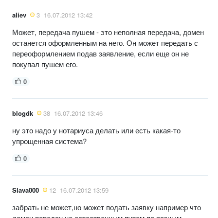
aliev
3
16.07.2012 13:42
Может, передача пушем - это неполная передача, домен
останется оформленным на него. Он может передать с
переоформлением подав заявление, если еще он не
покупал пушем его.
0
blogdk
38
16.07.2012 13:46
ну это надо у нотариуса делать или есть какая-то
упрощенная система?
0
Slava000
12
16.07.2012 13:59
забрать не может,но может подать заявку например что
домен передан не естественным путем,по разным