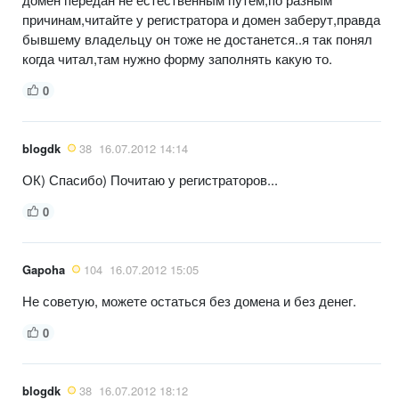
причинам,читайте у регистратора и домен заберут,правда
бывшему владельцу он тоже не достанется..я так понял
когда читал,там нужно форму заполнять какую то.
0
blogdk
38
16.07.2012 14:14
ОК) Спасибо) Почитаю у регистраторов...
0
Gapoha
104
16.07.2012 15:05
Не советую, можете остаться без домена и без денег.
0
blogdk
38
16.07.2012 18:12