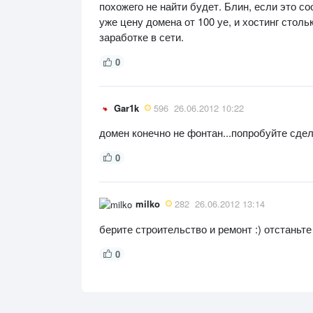
похожего не найти будет. Блин, если это с
уже цену домена от 100 уе, и хостинг стол
заработке в сети.
0
Gar1k
596
26.06.2012 10:22
домен конечно не фонтан...попробуйте сде
0
milko
282
26.06.2012 13:14
берите строительство и ремонт :) отстаньте о
0