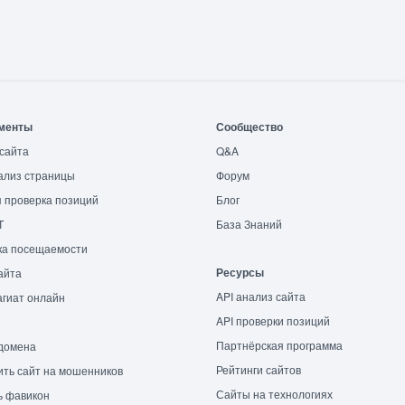
менты
Сообщество
сайта
Q&A
ализ страницы
Форум
 проверка позиций
Блог
T
База Знаний
ка посещаемости
Ресурсы
айта
API анализ сайта
гиат онлайн
API проверки позиций
Партнёрская программа
домена
Рейтинги сайтов
ть сайт на мошенников
Сайты на технологиях
ь фавикон