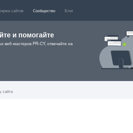
Биржа сайтов
Сообщество
Блог
те и помогайте
х веб-мастеров PR-CY, отвечайте на
у сайта