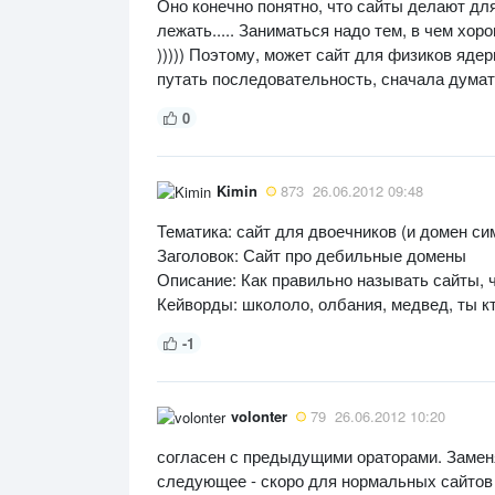
Оно конечно понятно, что сайты делают для 
лежать..... Заниматься надо тем, в чем хо
))))) Поэтому, может сайт для физиков ядер
путать последовательность, сначала думать,
0
Kimin
873
26.06.2012 09:48
Тематика: сайт для двоечников (и домен си
Заголовок: Сайт про дебильные домены
Описание: Как правильно называть сайты,
Кейворды: школоло, олбания, медвед, ты кт
-1
volonter
79
26.06.2012 10:20
согласен с предыдущими ораторами. Замен
следующее - скоро для нормальных сайтов 