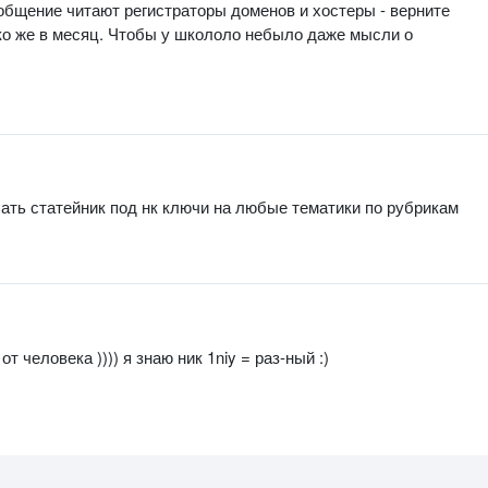
ообщение читают регистраторы доменов и хостеры - верните
ько же в месяц. Чтобы у школоло небыло даже мысли о
лать статейник под нк ключи на любые тематики по рубрикам
т человека )))) я знаю ник 1niy = раз-ный :)