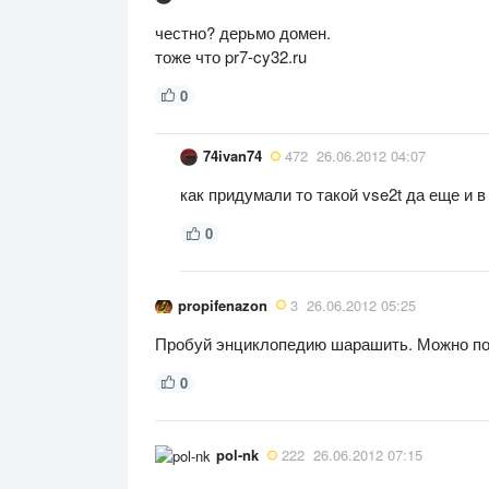
честно? дерьмо домен.
тоже что pr7-cy32.ru
0
74ivan74
472
26.06.2012 04:07
как придумали то такой vse2t да еще и в
0
propifenazon
3
26.06.2012 05:25
Пробуй энциклопедию шарашить. Можно поп
0
pol-nk
222
26.06.2012 07:15