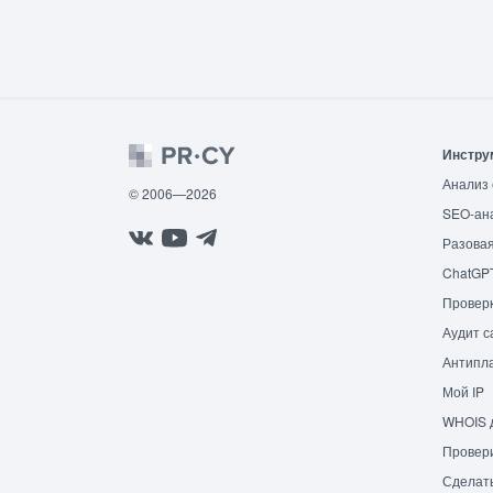
Инстру
Анализ 
© 2006—2026
SEO-ан
Разовая
ChatGP
Провер
Аудит с
Антипла
Мой IP
WHOIS 
Провери
Сделат