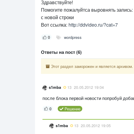
Здравствуйте!
Помогите пожалуйтса выровнять запись: 
с новой строки
Вот ссылка:
http://ddvideo.ru/?cat=7
0
wordpress
Ответы на пост (6)
Этот раздел заморожен и является архивом.
s1mba
13
20.05.2012 19:04
после блока первой новости попробуй доба
0
Решение
s1mba
13
20.05.2012 19:05