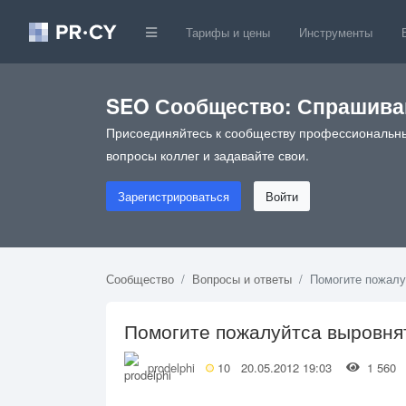
Тарифы и цены
Инструменты
SEO Сообщество: Спрашивай
Присоединяйтесь к сообществу профессиональны
вопросы коллег и задавайте свои.
Зарегистрироваться
Войти
Сообщество
Вопросы и ответы
Помогите пожалу
Помогите пожалуйтса выровня
prodelphi
10
20.05.2012 19:03
1 56