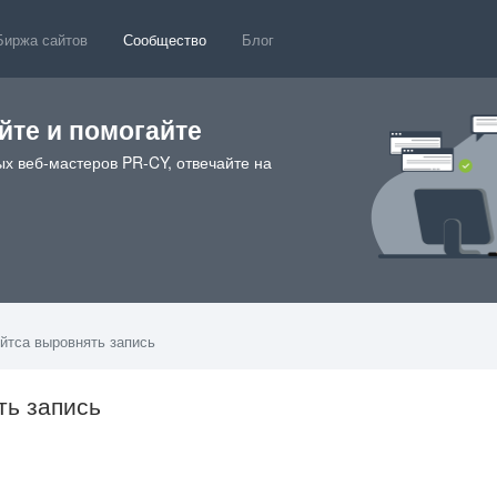
Биржа сайтов
Сообщество
Блог
те и помогайте
х веб-мастеров PR-CY, отвечайте на
йтса выровнять запись
ть запись
0