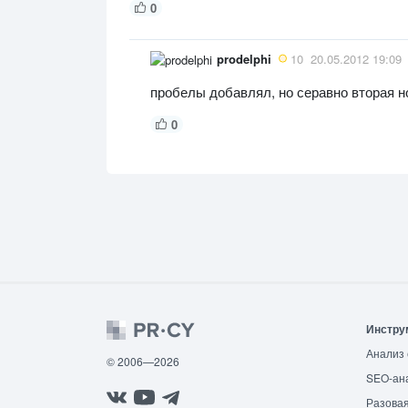
0
prodelphi
10
20.05.2012 19:09
пробелы добавлял, но серавно вторая но
0
Инстру
Анализ 
© 2006—2026
SEO-ан
Разовая