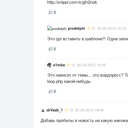
http://snippi.com/s/gfn2nok
0
prodelphi
10
20.05.2012 19:12
Это где вставить в шаблоне?: Одна зап
0
s1mba
13
20.05.2012 19:35
Это зависит от темы... это вордпресс? Т
loop.php какой-нибудь.
0
drVadz_1
12
20.05.2012 19:04
Добавь пробелы в новость на какую наезжа