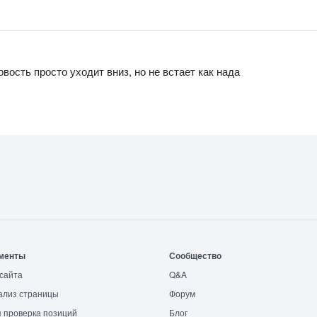
вость просто уходит вниз, но не встает как нада
менты
Сообщество
сайта
Q&A
ализ страницы
Форум
 проверка позиций
Блог