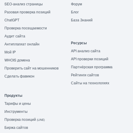
SEO-анализ страницы
Форум
Разовая проверка позиций
Блог
ChatGPT
База Знаний
Проверка посещаемости
Аудит сайта
Ресурсы
Антиплагиат онлайн
API анализ сайта
Мой IP
API проверки позиций
WHOIS домена
Партнёрская программа
Проверить сайт на мошенников
Рейтинги сайтов
Сделать фавикон
Сайты на технологиях
Продукты
Тарифы и цены
Инструменты
Проверка позиций
(LINE)
Биржа сайтов