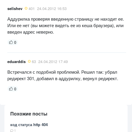
selishev
401
24.04.2012 16:53
Аддурилка проверяя введенную страницу не находит ее.
Или ее нет (вы можете видеть ее из кеша браузера), или
введен адрес неверно.
0
eduarddis
63
24.04.2012 17:49
Встречался с подобной проблемой. Решил так: убрал
редирект 301, добавил в аддурилку, вернул редирект.
0
Похожие посты
код статуса http 404
1