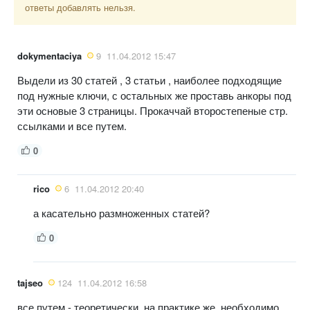
ответы добавлять нельзя.
dokymentaciya
9
11.04.2012 15:47
Выдели из 30 статей , 3 статьи , наиболее подходящие
под нужные ключи, с остальных же проставь анкоры под
эти основые 3 страницы. Прокаччай второстепеные стр.
ссылками и все путем.
0
rico
6
11.04.2012 20:40
а касательно размноженных статей?
0
tajseo
124
11.04.2012 16:58
все путем - теоретически. на практике же, необходимо