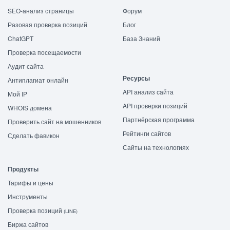
SEO-анализ страницы
Форум
Разовая проверка позиций
Блог
ChatGPT
База Знаний
Проверка посещаемости
Аудит сайта
Ресурсы
Антиплагиат онлайн
API анализ сайта
Мой IP
API проверки позиций
WHOIS домена
Партнёрская программа
Проверить сайт на мошенников
Рейтинги сайтов
Сделать фавикон
Сайты на технологиях
Продукты
Тарифы и цены
Инструменты
Проверка позиций
(LINE)
Биржа сайтов