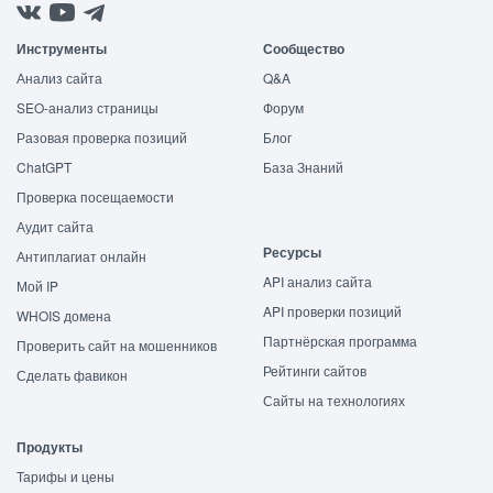
Инструменты
Сообщество
Анализ сайта
Q&A
SEO-анализ страницы
Форум
Разовая проверка позиций
Блог
ChatGPT
База Знаний
Проверка посещаемости
Аудит сайта
Ресурсы
Антиплагиат онлайн
API анализ сайта
Мой IP
API проверки позиций
WHOIS домена
Партнёрская программа
Проверить сайт на мошенников
Рейтинги сайтов
Сделать фавикон
Сайты на технологиях
Продукты
Тарифы и цены