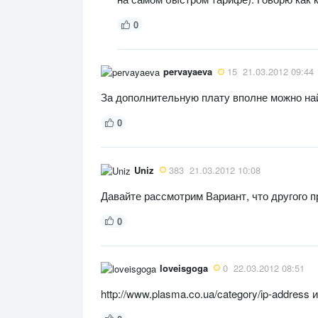
0
pervayaeva
15
21.03.2012 09:44
За дополнительную плату вполне можно найт
0
Uniz
383
21.03.2012 10:08
Давайте рассмотрим Вариант, что другого 
0
loveisgoga
0
22.03.2012 08:51
http://www.plasma.co.ua/category/ip-address и