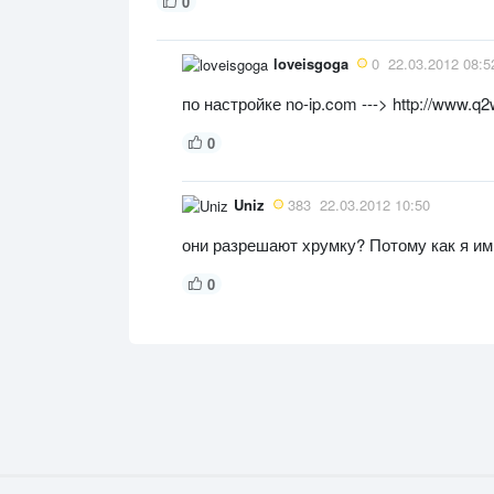
0
loveisgoga
0
22.03.2012 08:5
по настройке no-ip.com ---> http://www.q2
0
Uniz
383
22.03.2012 10:50
они разрешают хрумку? Потому как я им 
0