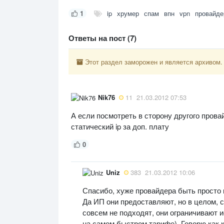
1
ip
хрумер
спам
впн
vpn
провайде
Ответы на пост (7)
Этот раздел заморожен и является архивом.
Nik76
11
21.03.2012 07:53
А если посмотреть в сторону другого прова
статический ip за доп. плату
0
Uniz
383
21.03.2012 10:06
Спасибо, хуже провайдера быть просто 
Да ИП они предоставляют, но в целом, с
совсем не подходят, они ограничивают и
на самом быстром тарифе). Говорю как 