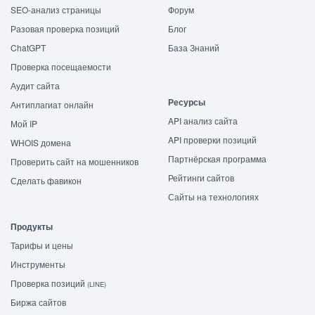
SEO-анализ страницы
Форум
Разовая проверка позиций
Блог
ChatGPT
База Знаний
Проверка посещаемости
Аудит сайта
Ресурсы
Антиплагиат онлайн
API анализ сайта
Мой IP
API проверки позиций
WHOIS домена
Партнёрская программа
Проверить сайт на мошенников
Рейтинги сайтов
Сделать фавикон
Сайты на технологиях
Продукты
Тарифы и цены
Инструменты
Проверка позиций
(LINE)
Биржа сайтов