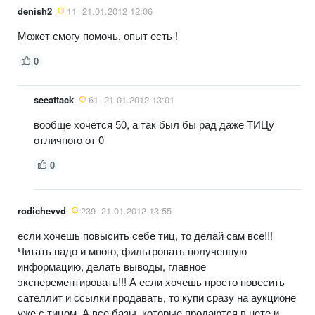
denish2
11
21.01.2012 12:06
Может смогу помочь, опыт есть !
0
seeattack
61
21.01.2012 13:01
вообще хочется 50, а так был бы рад даже ТИЦу
отличного от 0
0
rodichevvd
239
21.01.2012 13:55
если хочешь повысить себе тиц, то делай сам все!!!
Читать надо и много, фильтровать полученную
информацию, делать выводы, главное
эксперементировать!!! А если хочешь просто повесить
сателлит и ссылки продавать, то купи сразу на аукционе
уже с тицом. А все базы, которые продаются в нете и