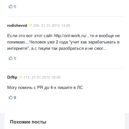
1
rodichevvd
239
21.01.2012 14:26
Если это вот этот сайт http://onl-work.ru/ , то я вообще не
понимаю....Человек уже 2 года "учит как зарабатывать в
интернете", а с тицем так разобраться и не смог...
1
DrRip
113
21.01.2012 16:30
Могу помочь с PR до 4-х пишите в ЛС
0
Похожие посты