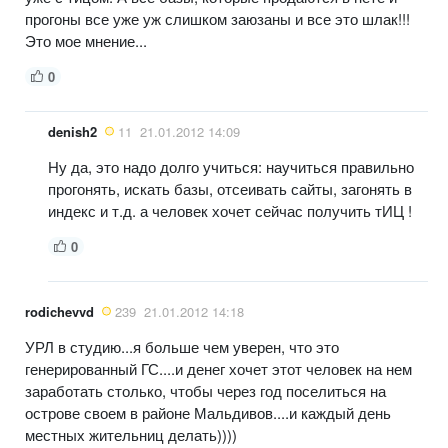
прогоны все уже уж слишком заюзаны и все это шлак!!!
Это мое мнение...
0
denish2
11
21.01.2012 14:09
Ну да, это надо долго учиться: научиться правильно
прогонять, искать базы, отсеивать сайты, загонять в
индекс и т.д. а человек хочет сейчас получить тИЦ !
0
rodichevvd
239
21.01.2012 14:18
УРЛ в студию...я больше чем уверен, что это
генерированный ГС....и денег хочет этот человек на нем
заработать столько, чтобы через год поселиться на
острове своем в районе Мальдивов....и каждый день
местных жительниц делать))))