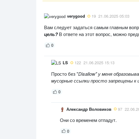
verygood
19
21.06.2025 05:03
Вам следует задаться самым главным воп
цель?
В ответе на этот вопрос, можно пред
0
LS
122
21.06.2025 15:13
Просто без "
Dis
allow" у меня образовыв
мусорные ссылки просто запрещены к и
0
Александр Воловиков
97
22.06.2
Они со временем отпадут.
0