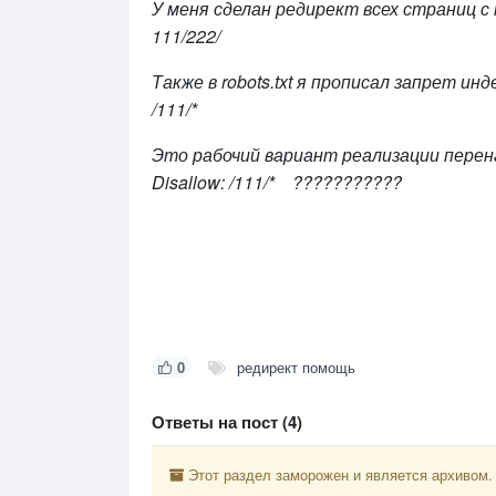
У меня сделан редирект всех страниц с
111/222/
Также в robots.txt я прописал запрет и
/111/*
Это рабочий вариант реализации перена
Dis
allow: /111/* ???????????
0
редирект помощь
Ответы на пост (4)
Этот раздел заморожен и является архивом.