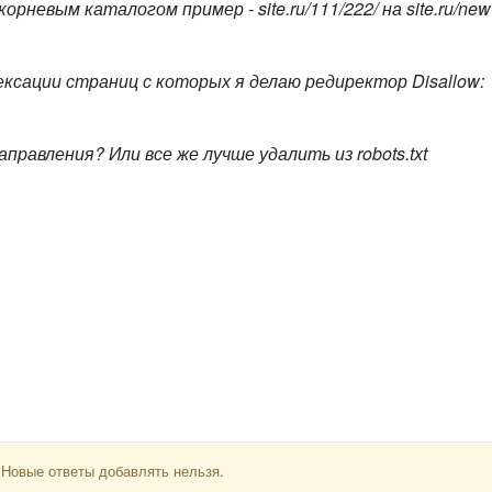
 корневым каталогом пример -
site
.ru
/111/222/ на
site
.ru
/new
ндексации страниц с которых я делаю редиректор
Dis
allow:
правления? Или все же лучше удалить из robots.txt
 Новые ответы добавлять нельзя.