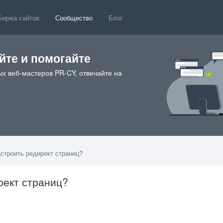
Биржа сайтов
Сообщество
Блог
те и помогайте
х веб-мастеров PR-CY, отвечайте на
астроить редирект страниц?
рект страниц?