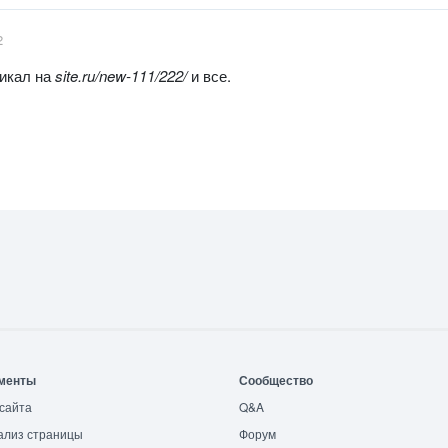
2
никал на
site
.ru
/new-111/222/
и все.
менты
Сообщество
сайта
Q&A
ализ страницы
Форум