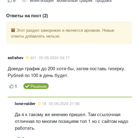
0
монетизация
мобильный трафик
продажа
Ответы на пост (2)
Этот раздел заморожен и является архивом. Новые
ответы добавлять нельзя.
selishev
401
05.09.2024 04:17
Доведи трафик до 200 хотя-бы, затем поставь тизерку.
Рублей по 100 в день будет.
1
Решение
lone-raider
18
05.09.2024 21:56
Да я к такому же мнению пришел. Там ссылочная
отличная по многим позициям топ 1 но с сайтом надо
работать.