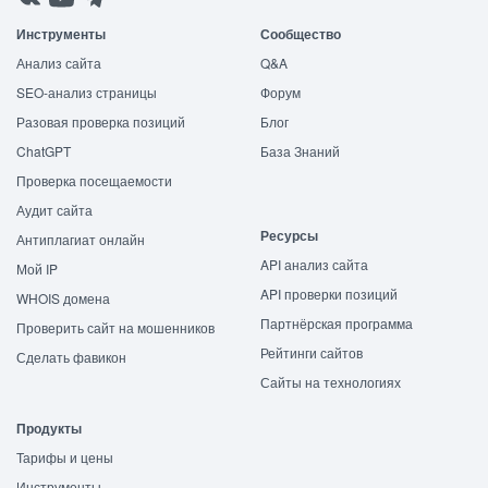
Инструменты
Сообщество
Анализ сайта
Q&A
SEO-анализ страницы
Форум
Разовая проверка позиций
Блог
ChatGPT
База Знаний
Проверка посещаемости
Аудит сайта
Ресурсы
Антиплагиат онлайн
API анализ сайта
Мой IP
API проверки позиций
WHOIS домена
Партнёрская программа
Проверить сайт на мошенников
Рейтинги сайтов
Сделать фавикон
Сайты на технологиях
Продукты
Тарифы и цены
Инструменты