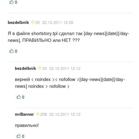
0
bezdelbnik
20
22.12.2011 12:06
Я в файле shortstory.tpl сделал так [day-news]{date}[/day-
news], ПРАВИЛЬНО или НЕТ ???
0
bezdelbnik
20
22.12.2011 12:12
верней < noindex >< nofollow >[day-news]{date}[/day-
news] noindex > nofollow >
0
mrBanner
258
22.12.2011 12:13
правильно!
0