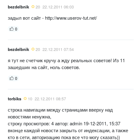
bezdelbnik
20
22.12.2011 06:03
задыл вот сайт - http://www.userov-tut.net/
0
bezdelbnik
20
22.12.2011 07:54
я тут не счетчик кручу а жду реальных советов! Из 11
зашедших на сайт, ноль советов.
0
torbiks
10
22.12.2011 08:57
строка навигации между страницами вверху над
новостями ненужна,
строку просмотров: 4 автор: admin 19-12-2011, 15:37
вконце каждой новости закрыть от индексации, а также
кто в сети, авторизацию пока все что могу сказать))