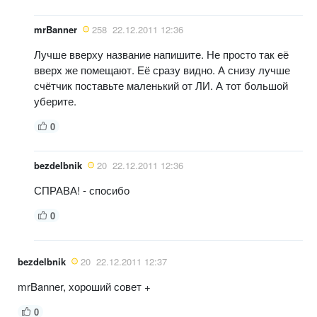
mrBanner
258
22.12.2011 12:36
Лучше вверху название напишите. Не просто так её
вверх же помещают. Её сразу видно. А снизу лучше
счётчик поставьте маленький от ЛИ. А тот большой
уберите.
0
bezdelbnik
20
22.12.2011 12:36
СПРАВА! - спосибо
0
bezdelbnik
20
22.12.2011 12:37
mrBanner, хороший совет +
0