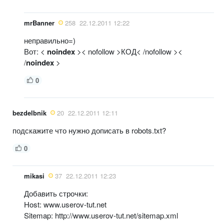
mrBanner
258
22.12.2011 12:22
неправильно=)
Вот: <
noindex
>< nofollow >КОД< /nofollow ><
/
noindex
>
0
bezdelbnik
20
22.12.2011 12:11
подскажите что нужно дописать в robots.txt?
0
mikasi
37
22.12.2011 12:23
Добавить строчки:
Host: www.userov-tut.net
Sitemap: http://www.userov-tut.net/sitemap.xml