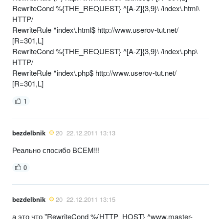
RewriteCond %{THE_REQUEST} ^[A-Z]{3,9}\ /index\.html\
HTTP/
RewriteRule ^index\.html$ http://www.userov-tut.net/
[R=301,L]
RewriteCond %{THE_REQUEST} ^[A-Z]{3,9}\ /index\.php\
HTTP/
RewriteRule ^index\.php$ http://www.userov-tut.net/
[R=301,L]
1
bezdelbnik
20
22.12.2011 13:13
Реально спосибо ВСЕМ!!!
0
bezdelbnik
20
22.12.2011 13:15
а это что "RewriteCond %{HTTP_HOST} ^www.master-