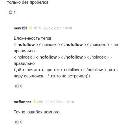
только без пробелов
1
mav123
1073
22.12.2011 10:49
Вложенность тегов:
<
nofollow
>< noindex >< /
nofollow
>< /noindex > - не
правильно
< noindex ><
nofollow
>< /
nofollow
>< /noindex > -
правильно
Дайте почитать про тег < nofollow >< /nofollow >, хоть
пару ссылочек... Что-то не встречал)))
0
mrBanner
258
22.12.2011 12:10
Точно, ошибся немного.
0