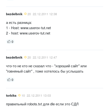
bezdelbnik
20
22.12.2011 12:38
а есть разница:
1 - Host: www.userov-tut.net
2 - host: www.userov-tut.net
0
bezdelbnik
20
22.12.2011 12:47
что-то не кто не сказал что - "хороший сайт" или
"говняный сайт" , тоже хотелось бы услышать
0
torbiks
10
22.12.2011 13:03
правильный robots.txt для dle если это СДЛ