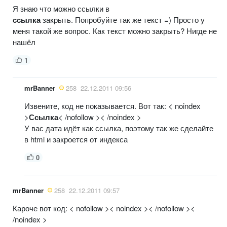
Я знаю что можно ссылки в
ссылка
закрыть. Попробуйте так же текст =) Просто у
меня такой же вопрос. Как текст можно закрыть? Нигде не
нашёл
1
mrBanner
258
22.12.2011 09:56
Извените, код не показывается. Вот так: < noindex
>
Ссылка
< /nofollow >< /noindex >
У вас дата идёт как ссылка, поэтому так же сделайте
в html и закроется от индекса
0
mrBanner
258
22.12.2011 09:57
Кароче вот код: < nofollow >< noindex >< /nofollow ><
/noindex >