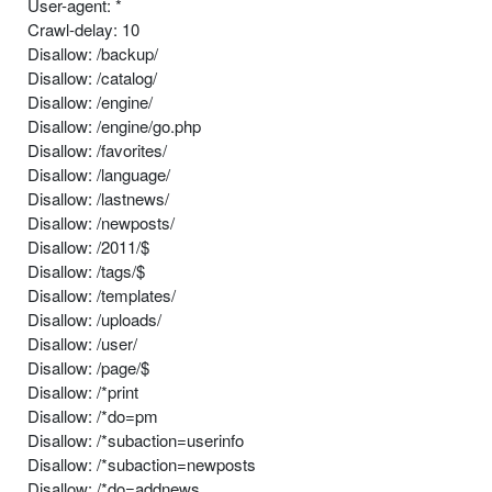
User-agent: *
Crawl-delay: 10
Disallow: /backup/
Disallow: /catalog/
Disallow: /engine/
Disallow: /engine/go.php
Disallow: /favorites/
Disallow: /language/
Disallow: /lastnews/
Disallow: /newposts/
Disallow: /2011/$
Disallow: /tags/$
Disallow: /templates/
Disallow: /uploads/
Disallow: /user/
Disallow: /page/$
Disallow: /*print
Disallow: /*do=pm
Disallow: /*subaction=userinfo
Disallow: /*subaction=newposts
Disallow: /*do=addnews