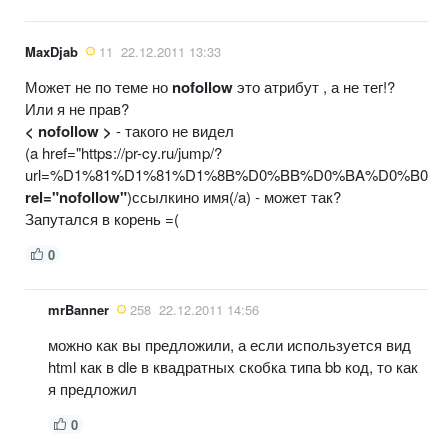
MaxDjab
11
22.12.2011 13:33
Может не по теме но
nofollow
это атрибут , а не тег!?
Или я не прав?
< nofollow >
- такого не видел
(a href="https://pr-cy.ru/jump/?
url=%D1%81%D1%81%D1%8B%D0%BB%D0%BA%D0%B0"
rel="nofollow"
)ссылкино имя(/a) - может так?
Запутался в корень =(
0
mrBanner
258
22.12.2011 14:56
можно как вы предложили, а если используется вид
html как в dle в квадратных скобка типа bb код, то как
я предложил
0