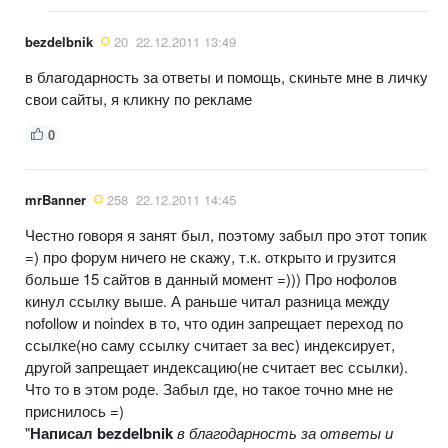
bezdelbnik
20
22.12.2011 13:49
в благодарность за ответы и помощь, скиньте мне в личку
свои сайты, я кликну по рекламе
0
mrBanner
258
22.12.2011 14:45
Честно говоря я занят был, поэтому забыл про этот топик
=) про форум ничего не скажу, т.к. открыто и грузится
больше 15 сайтов в данный момент =))) Про нофолов
кинул ссылку выше. А раньше читал разница между
nofollow и noindex в то, что один запрещает переход по
ссылке(но саму ссылку считает за вес) индексирует,
другой запрещает индексацию(не считает вес ссылки).
Что то в этом роде. Забыл где, но такое точно мне не
приснилось =)
"
Написал bezdelbnik
в благодарность за ответы и