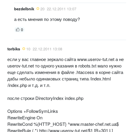
bezdelbnik
20
22.12.2011 13:07
а есть мнения по этому поводу?
0
torbiks
10
22.12.2011 13:08
если у вас главное зеркало сайта www.userov-tut.net а не
userov-tut.net то одного указания в robots.txt мало нужно
еще сделать изменения в файле .htaccess в корне сайта
дабы небыло одинаковых страниц типа /index.html
/index.php и т.д. и т.п.
после строки DirectoryIndex index.php
Options +FollowSymLinks
RewriteEngine On
RewriteCond %{HTTP_HOST} ^www.master-chef.net.ua$
RewriteRule (.*) http://www.userov-tut.net/$1 [R=301,L]