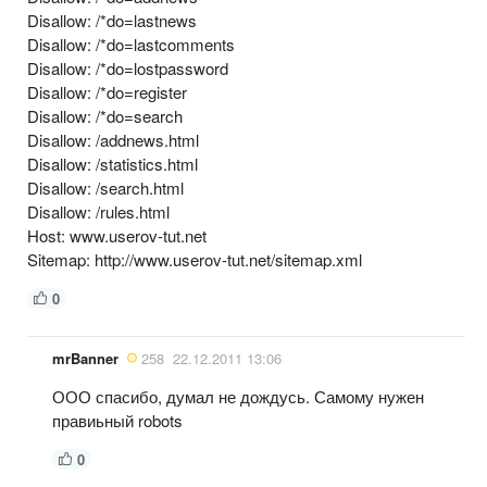
Disallow: /*do=lastnews
Disallow: /*do=lastcomments
Disallow: /*do=lostpassword
Disallow: /*do=register
Disallow: /*do=search
Disallow: /addnews.html
Disallow: /statistics.html
Disallow: /search.html
Disallow: /rules.html
Host: www.userov-tut.net
Sitemap: http://www.userov-tut.net/sitemap.xml
0
mrBanner
258
22.12.2011 13:06
ООО спасибо, думал не дождусь. Самому нужен
правиьный robots
0