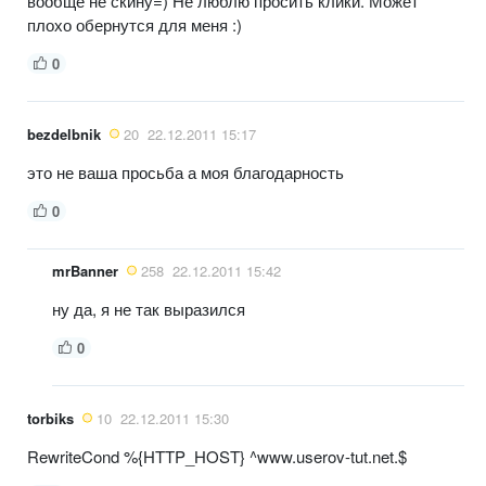
вообще не скину=) Не люблю просить клики. Может
плохо обернутся для меня :)
0
bezdelbnik
20
22.12.2011 15:17
это не ваша просьба а моя благодарность
0
mrBanner
258
22.12.2011 15:42
ну да, я не так выразился
0
torbiks
10
22.12.2011 15:30
RewriteCond %{HTTP_HOST} ^www.userov-tut.net.$