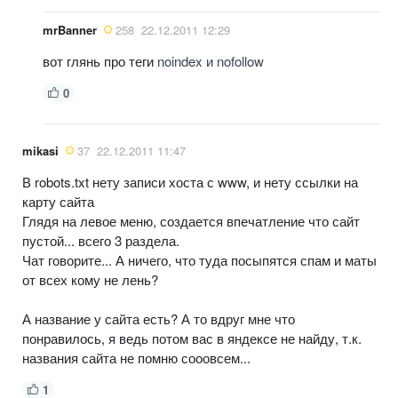
mrBanner
258
22.12.2011 12:29
вот глянь про теги
noindex и nofollow
0
mikasi
37
22.12.2011 11:47
В robots.txt нету записи хоста с www, и нету ссылки на
карту сайта
Глядя на левое меню, создается впечатление что сайт
пустой... всего 3 раздела.
Чат говорите... А ничего, что туда посыпятся спам и маты
от всех кому не лень?
А название у сайта есть? А то вдруг мне что
понравилось, я ведь потом вас в яндексе не найду, т.к.
названия сайта не помню сооовсем...
1