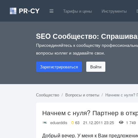
Тарифы и цены
Инструменты
SEO Сообщество: Спрашивай
Присоединяйтесь к сообществу профессиональны
вопросы коллег и задавайте свои.
Зарегистрироваться
Войти
Сообщество
Вопросы и ответы
Начнем с нуля? П
Начнем с нуля? Партнер в отк
eduarddis
63
21.12.2011 23:25
1 74
Добрый вечер. У меня к Вам предложение