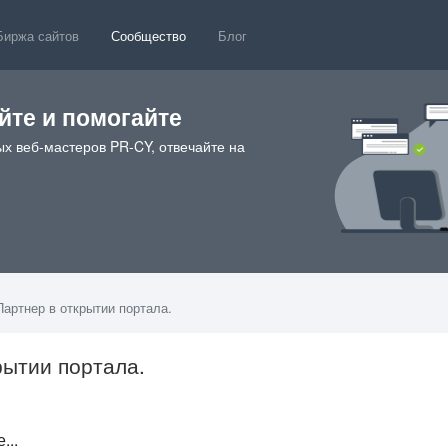
Биржа сайтов
Сообщество
Блог
те и помогайте
х веб-мастеров PR-CY, отвечайте на
артнер в открытии портала.
рытии портала.
9
...