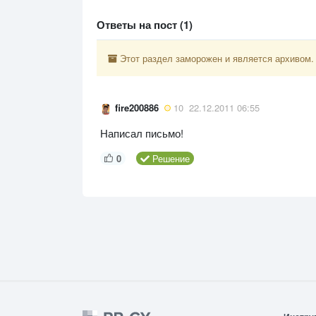
Ответы на пост (1)
Этот раздел заморожен и является архивом.
fire200886
10
22.12.2011 06:55
Написал письмо!
0
Решение