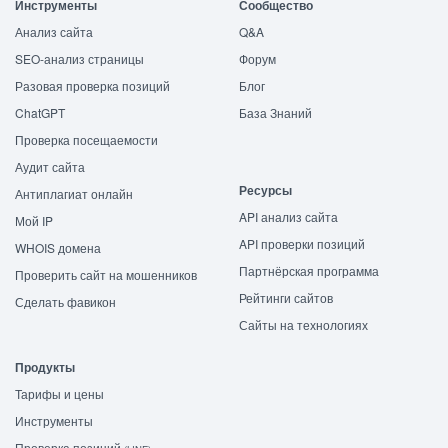
Инструменты
Сообщество
Анализ сайта
Q&A
SEO-анализ страницы
Форум
Разовая проверка позиций
Блог
ChatGPT
База Знаний
Проверка посещаемости
Аудит сайта
Ресурсы
Антиплагиат онлайн
API анализ сайта
Мой IP
API проверки позиций
WHOIS домена
Партнёрская программа
Проверить сайт на мошенников
Рейтинги сайтов
Сделать фавикон
Сайты на технологиях
Продукты
Тарифы и цены
Инструменты
Проверка позиций