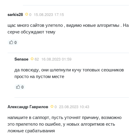
sarkis28
0
15.08.2023 17:15
щас много сайтов улетело , видимо новые алгоритмы . На
серче обсуждают тему
0
Sensoe
62
16.08.2023 01:59
да повсюду, они шлепнули кучу топовых сеошников
просто на пустом месте
0
Александр Гаврилов
0
23.08.2023 10:43
напишите в саппорт, пусть уточнят причину, возможно
это прилетело по ошибке, у новых алгоритмов есть
ложные срабатывания