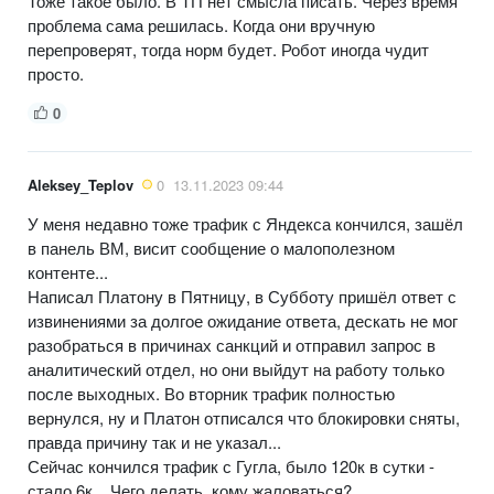
Тоже такое было. В ТП нет смысла писать. Через время
проблема сама решилась. Когда они вручную
перепроверят, тогда норм будет. Робот иногда чудит
просто.
0
Aleksey_Teplov
0
13.11.2023 09:44
У меня недавно тоже трафик с Яндекса кончился, зашёл
в панель ВМ, висит сообщение о малополезном
контенте...
Написал Платону в Пятницу, в Субботу пришёл ответ с
извинениями за долгое ожидание ответа, дескать не мог
разобраться в причинах санкций и отправил запрос в
аналитический отдел, но они выйдут на работу только
после выходных. Во вторник трафик полностью
вернулся, ну и Платон отписался что блокировки сняты,
правда причину так и не указал...
Сейчас кончился трафик с Гугла, было 120к в сутки -
стало 6к... Чего делать, кому жаловаться?