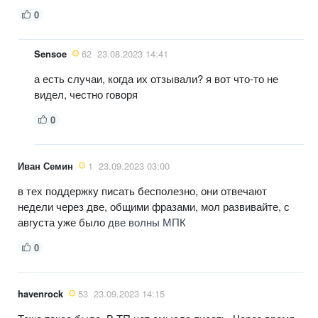
0
Sensoe
62
23.08.2023 14:41
а есть случаи, когда их отзывали? я вот что-то не
видел, честно говоря
0
Иван Семин
1
23.09.2023 03:00
в тех поддержку писать бесполезно, они отвечают
недели через две, общими фразами, мол развивайте, с
августа уже было
две волны МПК
0
havenrock
53
23.09.2023 14:15