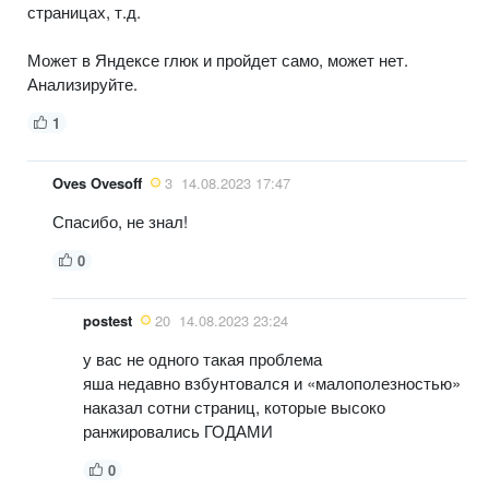
страницах, т.д.
Может в Яндексе глюк и пройдет само, может нет.
Анализируйте.
1
Oves Ovesoff
3
14.08.2023 17:47
Спасибо, не знал!
0
postest
20
14.08.2023 23:24
у вас не одного такая проблема
яша недавно взбунтовался и «малополезностью»
наказал сотни страниц, которые высоко
ранжировались ГОДАМИ
0