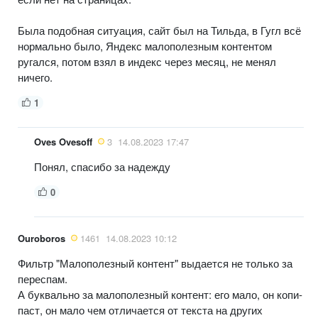
Была подобная ситуация, сайт был на Тильда, в Гугл всё
нормально было, Яндекс малополезным контентом
ругался, потом взял в индекс через месяц, не менял
ничего.
1
Oves Ovesoff
3
14.08.2023 17:47
Понял, спасибо за надежду
0
Ouroboros
1461
14.08.2023 10:12
Фильтр "Малополезный контент" выдается не только за
переспам.
А буквально за малополезный контент: его мало, он копи-
паст, он мало чем отличается от текста на других