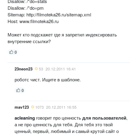
Disallow: /*do=stats
Disallow: /*do=pm
Sitemap: http://filmoteka26.ru/sitemap.xml
Host: www.filmoteka26.ru
Может кто подскажет где я запретил индексировать
внутренние ссылки?
0
23neon23
53
20.12.2011 16:41
роботс чист. Ищите в шаблоне.
0
mav123
1073
20.12.2011 16:55
acleaning
говорит про ценность
для пользователей
,
а не про ценность для тебя. Для тебя это твой
ценный, первый, любимый и самый крутой сайт о