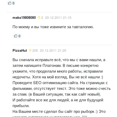
0
maks19808080
2
20.12.2011 21:15
По моему и вы тоже извините за тавталогию.
0
PizzaHut
205
20.12.2011 21:29
Вы сначала исправьте всё, что мы с вами нашли, а
затем напишите Платонам. В письме конкретно
укажите, что проделали много работы, исправили
недочеты. Хотя на мой взгляд, Вы не всё нашли :)
Проведите SEO оптимизацию сайта. На страницах с
фильмами, отсутствует текст. Это тоже можно счесть
за спам. (в Вашей ситуации, так как сайт новый).
И работайте все же для людей, а не для будущей
прибыли.
На Вашем месте сделал бы сайт про рыборк :) Это
намного интереснее и увлекательнее. ))))