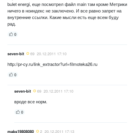
bulet energi, еще посмотрел файл main там кроме Метрики
ничего в ноиндекс не заключено. И все равно запрет на
внутренние ссылки. Какие мысли есть еще всем буду
рад.
0
seven-bit
69
20.12.2011 17:10
http://pr-cy.ru/link_extractor?url=filmoteka26.ru
0
seven-bit
69
20.12.2011 17:10
вроде все норм.
0
maks19808080
2
20.12.2011 17:13