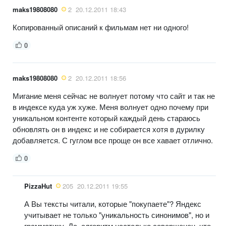
maks19808080
2
20.12.2011 18:43
Копированный описаний к фильмам нет ни одного!
0
maks19808080
2
20.12.2011 18:56
Мигание меня сейчас не волнует потому что сайт и так не
в индексе куда уж хуже. Меня волнует одно почему при
уникальном контенте который каждый день стараюсь
обновлять он в индекс и не собирается хотя в дурилку
добавляется. С гуглом все проще он все хавает отлично.
0
PizzaHut
205
20.12.2011 19:55
А Вы тексты читали, которые "покупаете"? Яндекс
учитывает не только "уникальность синонимов", но и
грамматику. Да, алгоритм настолько совершенен, что