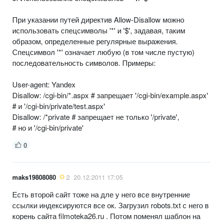
При указании путей директив Allow-Disallow можно
использовать спецсимволы '*' и '$', задавая, таким
образом, определенные регулярные выражения.
Спецсимвол '*' означает любую (в том числе пустую)
последовательность символов. Примеры:
User-agent: Yandex
Disallow: /cgi-bin/*.aspx # запрещает '/cgi-bin/example.aspx'
# и '/cgi-bin/private/test.aspx'
Disallow: /*private # запрещает не только '/private',
# но и '/cgi-bin/private'
0
maks19808080
2
20.12.2011 17:05
Есть второй сайт тоже на дле у него все внутренние
ссылки индексируются все ок. Загрузил robots.txt с него в
корень сайта filmoteka26.ru . Потом поменял шаблон на