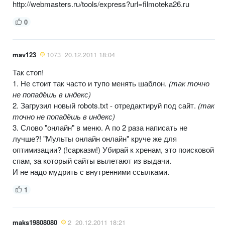
http://webmasters.ru/tools/express?url=filmoteka26.ru
0
mav123
1073
20.12.2011 18:04
Так стоп!
1. Не стоит так часто и тупо менять шаблон.
(так точно
не попадёшь в индекс)
2. Загрузил новый robots.txt - отредактируй под сайт.
(так
точно не попадёшь в индекс)
3. Слово "онлайн" в меню. А по 2 раза написать не
лучше?! "Мульты онлайн онлайн" круче же для
оптимизации? (!сарказм!) Убирай к хренам, это поисковой
спам, за который сайты вылетают из выдачи.
И не надо мудрить с внутренними ссылками.
1
maks19808080
2
20.12.2011 18:21