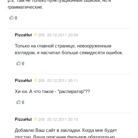
грамматические.
0
PizzaHut
205
20.12.2011 20:04
Только на главной странице, невооруженным
взглядом, я насчитал больше семидесяти ошибок.
0
PizzaHut
205
20.12.2011 20:11
Хи-хи. А что такое - "распиратор"??
0
PizzaHut
205
20.12.2011 20:15
Добавлю Ваш сайт в закладки. Когда мне будет
грустно, Ваши описания фильмов обязательно