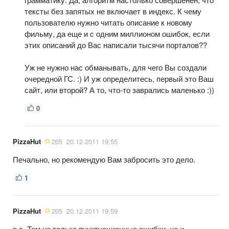
тексты без запятых не включает в индекс. К чему
пользователю нужно читать описание к новому
фильму, да еще и с одним миллионом ошибок, если
этих описаний до Вас написали тысячи порталов??
Уж не нужно нас обманывать, для чего Вы создали
очередной ГС. :) И уж определитесь, первый это Ваш
сайт, или второй? А то, что-то заврались маленько :))
0
PizzaHut
205
20.12.2011 19:55
Печально, но рекомендую Вам забросить это дело.
1
PizzaHut
205
20.12.2011 19:59
p.s. Там не только пунктуационные ошибки, но и