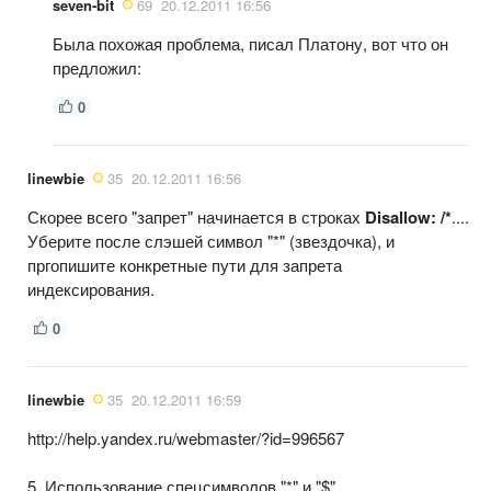
seven-bit
69
20.12.2011 16:56
Была похожая проблема, писал Платону, вот что он
предложил:
0
linewbie
35
20.12.2011 16:56
Скорее всего "запрет" начинается в строках
Disallow: /*
....
Уберите после слэшей символ "*" (звездочка), и
пргопишите конкретные пути для запрета
индексирования.
0
linewbie
35
20.12.2011 16:59
http://help.yandex.ru/webmaster/?id=996567
5. Использование спецсимволов "*" и "$"