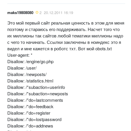
maks19808080
2
20.12.2011 16:19
Это мой первый сайт реальная ценность в этом для меня
поэтому и стараюсь его поддерживать. Насчет того что
их миллионы так сайтов любой тематики миллионы надо
с чего то начинать. Ссылки заключены в ноиндекс это я
видел и мне кажется в роботс тхт. Вот мой obots.txt
User-agent: *
Disallow: /engine/go.php
Disallow: /user/
Disallow: /newposts/
Disallow: /statistics.html
Disallow: /*subaction=userinfo
Disallow: /*subaction=newposts
Disallow: /*do=lastcomments
Disallow: /*do=feedback
Disallow: /*do=register
Disallow: /*do=lostpassword
Disallow: /*do=addnews