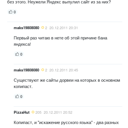
без этого. Неужели Яндекс выпулил сайт из за них?
0
maks19808080
2
20.12.2011 20:31
Первый раз читаю в нете об этой причине бана
яндекса!
0
maks19808080
2
20.12.2011 20:45
Существуют же сайты дорвеи на которых в основном
копипаст.
0
PizzaHut
205
20.12.2011 20:52
Копипаст, и "искажение русского языка" - два разных