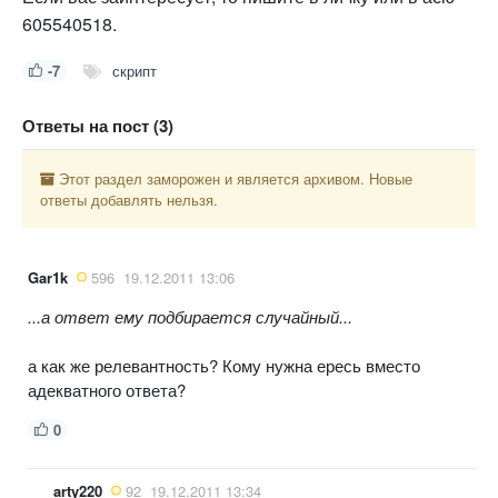
605540518.
-7
скрипт
Ответы на пост (3)
Этот раздел заморожен и является архивом. Новые
ответы добавлять нельзя.
Gar1k
596
19.12.2011 13:06
...а ответ ему подбирается случайный...
а как же релевантность? Кому нужна ересь вместо
адекватного ответа?
0
arty220
92
19.12.2011 13:34