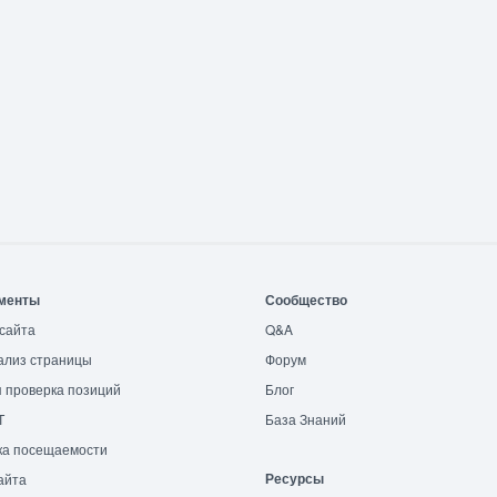
менты
Сообщество
сайта
Q&A
ализ страницы
Форум
 проверка позиций
Блог
T
База Знаний
ка посещаемости
Ресурсы
айта