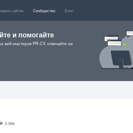
Биржа сайтов
Сообщество
Блог
те и помогайте
х веб-мастеров PR-CY, отвечайте на
2 566