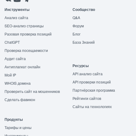
Инструменты
Сообщество
Анализ сайта
Q&A
SEO-анализ страницы
Форум
Разовая проверка позиций
Блог
ChatGPT
База Знаний
Проверка посещаемости
Аудит сайта
Ресурсы
Антиплагиат онлайн
API анализ сайта
Мой IP
API проверки позиций
WHOIS домена
Партнёрская программа
Проверить сайт на мошенников
Рейтинги сайтов
Сделать фавикон
Сайты на технологиях
Продукты
Тарифы и цены
Инструменты