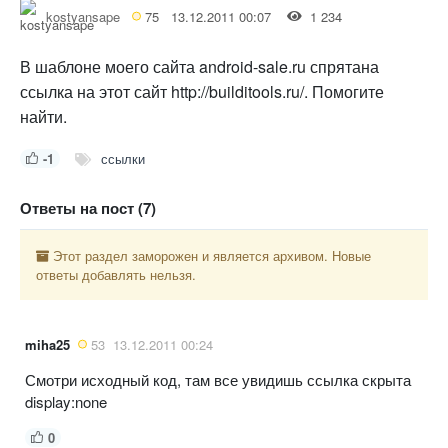
kostyansape
75
13.12.2011 00:07
1 234
В шаблоне моего сайта android-sale.ru спрятана
ссылка на этот сайт http://builditools.ru/. Помогите
найти.
-1
ссылки
Ответы на пост (7)
Этот раздел заморожен и является архивом. Новые
ответы добавлять нельзя.
miha25
53
13.12.2011 00:24
Смотри исходный код, там все увидишь ссылка скрыта
display:none
0