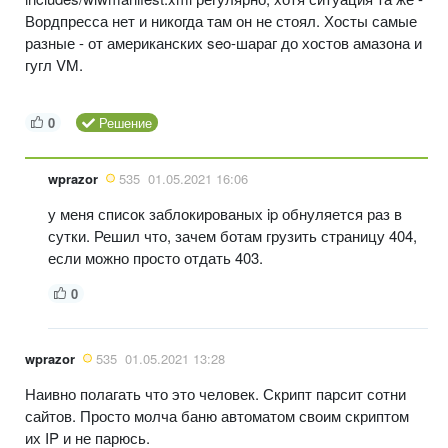
Вордпресса нет и никогда там он не стоял. Хосты самые
разные - от американских seo-шараг до хостов амазона и
гугл VM.
0
Решение
wprazor
535
01.05.2021 16:06
у меня список заблокированых ip обнуляется раз в
сутки. Решил что, зачем ботам грузить страницу 404,
если можно просто отдать 403.
0
wprazor
535
01.05.2021 13:28
Наивно полагать что это человек. Скрипт парсит сотни
сайтов. Просто молча баню автоматом своим скриптом
их IP и не парюсь.