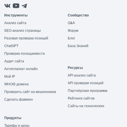
Инструменты
Сообщество
Анализ сайта
Q&A
SEO-анализ страницы
Форум
Разовая проверка позиций
Блог
ChatGPT
База Знаний
Проверка посещаемости
Аудит сайта
Ресурсы
Антиплагиат онлайн
API анализ сайта
Мой IP
API проверки позиций
WHOIS домена
Партнёрская программа
Проверить сайт на мошенников
Рейтинги сайтов
Сделать фавикон
Сайты на технологиях
Продукты
Тарифы и цены