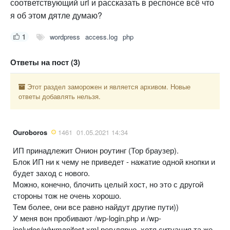
соответствующий url и рассказать в респонсе всё что
я об этом дятле думаю?
1
wordpress
access.log
php
Ответы на пост (3)
Этот раздел заморожен и является архивом. Новые
ответы добавлять нельзя.
Ouroboros
1461
01.05.2021 14:34
ИП принадлежит Онион роутинг (Тор браузер).
Блок ИП ни к чему не приведет - нажатие одной кнопки и
будет заход с нового.
Можно, конечно, блочить целый хост, но это с другой
стороны тож не очень хорошо.
Тем более, они все равно найдут другие пути))
У меня вон пробивают /wp-login.php и /wp-
includes/wlwmanifest.xml регулярно, хотя ситуация та же -