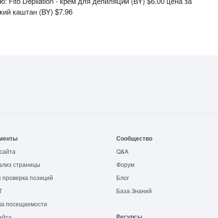
Fito Depilation - крем для депиляции (BY) $6.00 цена за
кий каштан (BY) $7.96
менты
Сообщество
сайта
Q&A
ализ страницы
Форум
 проверка позиций
Блог
T
База Знаний
ка посещаемости
Ресурсы
айта