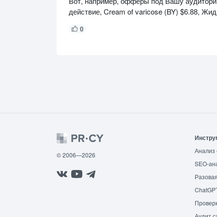
Вот, например, офферы под Вашу аудиторию: 
действие, Cream of varicose (BY) $6.88, Жид
0
Инстру
Анализ 
© 2006—2026
SEO-ан
Разовая
ChatGP
Провер
Аудит с