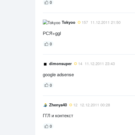
0
Tokyoo
157
11.12.2011 21:50
РСЯ+ggl
0
dimonsuper
14
11.12.2011 23:43
google adsense
0
Zhenya40
12
12.12.2011 00:28
ГГЛ и контекст
0