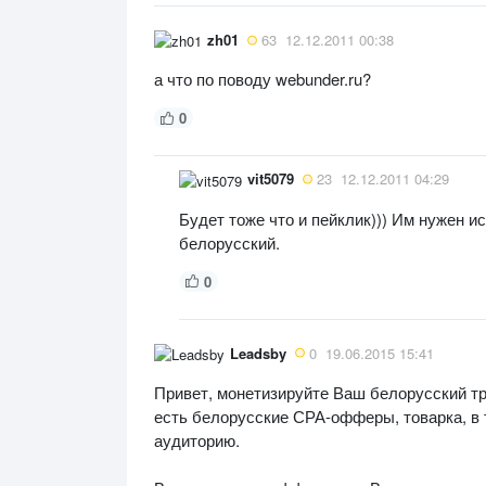
zh01
63
12.12.2011 00:38
а что по поводу webunder.ru?
0
vit5079
23
12.12.2011 04:29
Будет тоже что и пейклик))) Им нужен и
белорусский.
0
Leadsby
0
19.06.2015 15:41
Привет, монетизируйте Ваш белорусский тра
есть белорусские СРА-офферы, товарка, в 
аудиторию.