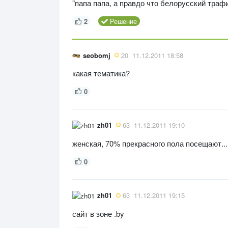
"папа папа, а правдо что белорусский траф
2
Решение
seobomj
20
11.12.2011 18:58
какая тематика?
0
zh01
63
11.12.2011 19:10
женская, 70% прекрасного пола посещают...
0
zh01
63
11.12.2011 19:15
сайт в зоне .by