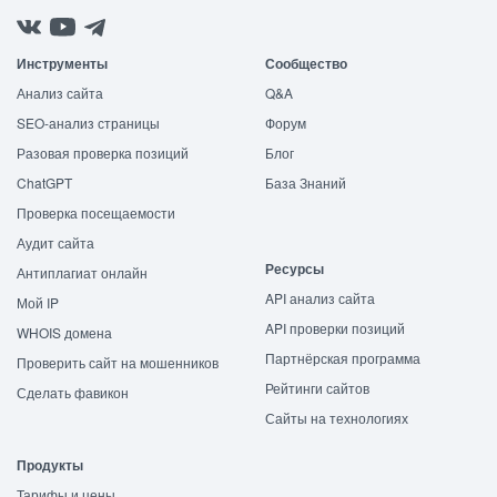
Инструменты
Сообщество
Анализ сайта
Q&A
SEO-анализ страницы
Форум
Разовая проверка позиций
Блог
ChatGPT
База Знаний
Проверка посещаемости
Аудит сайта
Ресурсы
Антиплагиат онлайн
API анализ сайта
Мой IP
API проверки позиций
WHOIS домена
Партнёрская программа
Проверить сайт на мошенников
Рейтинги сайтов
Сделать фавикон
Сайты на технологиях
Продукты
Тарифы и цены