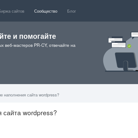
Биржа сайтов
Сообщество
Блог
те и помогайте
х веб-мастеров PR-CY, отвечайте на
е наполнения сайта wordpress?
 сайта wordpress?