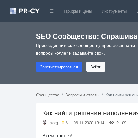
Тарифы и цены
Инструменты
SEO Сообщество: Спрашивай
Присоединяйтесь к сообществу профессиональны
вопросы коллег и задавайте свои.
Зарегистрироваться
Войти
Сообщество
Вопросы и ответы
Как найти решени
Как найти решение наполнения
yorg
61
06.11.2020 13:14
2 109
Всем привет!