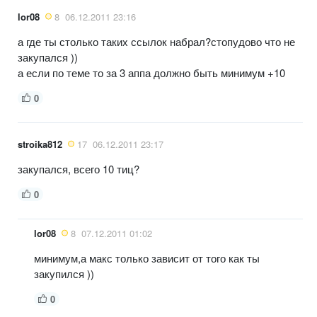
lor08
8
06.12.2011 23:16
а где ты столько таких ссылок набрал?стопудово что не
закупался ))
а если по теме то за 3 аппа должно быть минимум +10
0
stroika812
17
06.12.2011 23:17
закупался, всего 10 тиц?
0
lor08
8
07.12.2011 01:02
минимум,а макс только зависит от того как ты
закупился ))
0