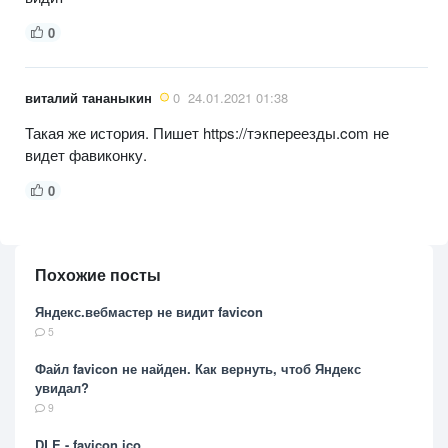
0
виталий тананыкин
0
24.01.2021 01:38
Такая же история. Пишет https://тэкпереезды.com не
видет фавиконку.
0
Похожие посты
Яндекс.вебмастер не видит favicon
5
Файл favicon не найден. Как вернуть, чтоб Яндекс
увидал?
9
DLE - favicon.ico