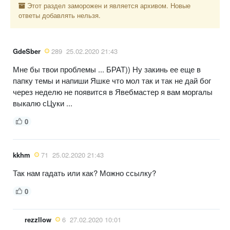
Этот раздел заморожен и является архивом. Новые
ответы добавлять нельзя.
GdeSber
289
25.02.2020 21:43
Мне бы твои проблемы ... БРАТ)) Ну закинь ее еще в
папку темы и напиши Яшке что мол так и так не дай бог
через неделю не появится в Явебмастер я вам моргалы
выкалю сЦуки ...
0
kkhm
71
25.02.2020 21:43
Так нам гадать или как? Можно ссылку?
0
rezzllow
6
27.02.2020 10:01