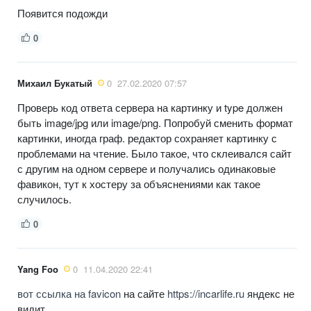
Появится подожди
0
Михаил Букатый
0
27.02.2020 07:57
Проверь код ответа сервера на картинку и type должен
быть image/jpg или image/png. Попробуй сменить формат
картинки, иногда граф. редактор сохраняет картинку с
проблемами на чтение. Было такое, что склеивался сайт
с другим на одном сервере и получались одинаковые
фавикон, тут к хостеру за объяснениями как такое
случилось.
0
Yang Foo
0
11.04.2020 22:41
вот ссылка на favicon
на сайте
https://incarlife.ru
яндекс не
видит