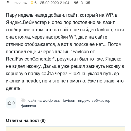
rezzllow
6
25.02.2020 21:04
3 135
Пару недель назад добавил сайт, который на WP, в
Яндекс.Вебмастер и с тех пор постоянно вылазит
сообщение о том, что на сайте не найден favicon, хотя
она стояла, через настройки WP, да и на сайте
отлично отображается, а вот в поиске её нет... Потом
поставил ещё и через плагин "Favicon от
RealFaviconGenerator", результат был тот же, Яндекс
не видел иконку. Дальше уже решил закинуть иконку в
корневую папку сайта через FileZilla, указал путь до
иконки в header, но и это не помогло. Уже не знаю, что
делать.
сайт на wordpress
favicon
яндекс.вебмастер
0
фавикон
Ответы на пост (9)