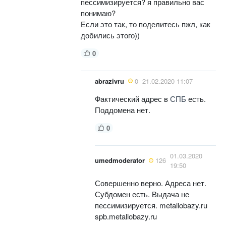
пессимизируется? я правильно вас
понимаю?
Если это так, то поделитесь пжл, как
добились этого))
0
abrazivru
0
21.02.2020 11:07
Фактический адрес в
СПБ
есть.
Поддомена нет.
0
01.03.2020
umedmoderator
126
19:50
Совершенно верно. Адреса нет.
Субдомен есть. Выдача не
пессимизируется. metallobazy.ru
spb.metallobazy.ru