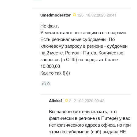
umedmoderator
126
10.02.2020 20:41
Не факт.
У меня каталог поставщиков с товарами.
Есть региональные субдомены. По
ключевому запросу в регионе - субдомен
на 2 месте. Регион - Питер. Количество
запросов (в СПб) на вордстат более
10.000,00
Как то так !))))
0
Aliska1
2
21.02.2020 09:42
Вы наверно хотели сказать, что
фактически в регионе (в Питере) у вас
нет физического адреса офиса, но при
этом на субдомене (спб) выдача НЕ