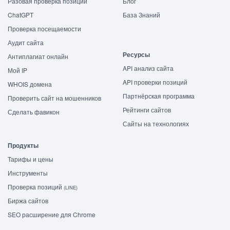
Разовая проверка позиций
Блог
ChatGPT
База Знаний
Проверка посещаемости
Аудит сайта
Ресурсы
Антиплагиат онлайн
API анализ сайта
Мой IP
API проверки позиций
WHOIS домена
Партнёрская программа
Проверить сайт на мошенников
Рейтинги сайтов
Сделать фавикон
Сайты на технологиях
Продукты
Тарифы и цены
Инструменты
Проверка позиций
(LINE)
Биржа сайтов
SEO расширение для Chrome