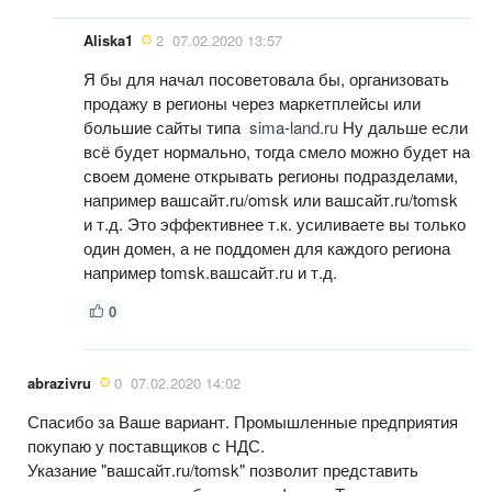
Aliska1
2
07.02.2020 13:57
Я бы для начал посоветовала бы, организовать
продажу в регионы через маркетплейсы или
большие сайты типа
sima-land.ru
Ну дальше если
всё будет нормально, тогда смело можно будет на
своем домене открывать регионы подразделами,
например вашсайт.ru/omsk или вашсайт.ru/tomsk
и т.д. Это эффективнее т.к. усиливаете вы только
один домен, а не поддомен для каждого региона
например tomsk.вашсайт.ru и т.д.
0
abrazivru
0
07.02.2020 14:02
Спасибо за Ваше вариант. Промышленные предприятия
покупаю у поставщиков с НДС.
Указание "вашсайт.ru/tomsk" позволит представить