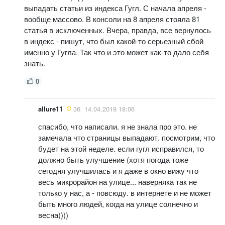
выпадать статьи из индекса Гугл. С начала апреля -
вообще массово. В консоли на 8 апреля стояла 81
статья в исключенных. Вчера, правда, все вернулось
в индекс - пишут, что был какой-то серьезный сбой
именно у Гугла. Так что и это может как-то дало себя
знать.
0
allure11
36
14.04.2019 18:06
спасибо, что написали. я не знала про это. не
замечала что страницы выпадают. посмотрим, что
будет на этой неделе. если гугл исправился, то
должно быть улучшение (хотя погода тоже
сегодня улучшилась и я даже в окно вижу что
весь микрорайон на улице... наверняка так не
только у нас, а - повсюду. в интернете и не может
быть много людей, когда на улице солнечно и
весна))))