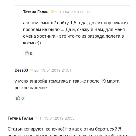
Тетяна Галан
1
13.04.2019 20:37
а в чем смысл? сайту 1,5 года, до сих пор никаких
проблем не было.... Да и, скажу я Вам, для меня
смена хостинга - это что-то из разряда полета в
космос))
0
Dess33
20
13.04.2019 21:51
у меня андройд тематика и так же после 19 марта
резкое падение
0
Тетяна Галан
1
13.04.2019 20:35
Статьи копируют, конечно( Но как с этим бороться? Я
иногда, когда время лишнее есть, пишу с тем, чтобы хотя