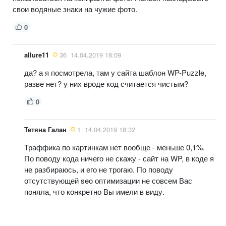
свои водяные знаки на чужие фото.
0
allure11
36
14.04.2019 18:09
да? а я посмотрела, там у сайта шаблон WP-Puzzle,
разве нет? у них вроде код считается чистым?
0
Тетяна Галан
1
14.04.2019 18:32
Траффика по картинкам нет вообще - меньше 0,1%.
По поводу кода ничего не скажу - сайт на WP, в коде я
не разбираюсь, и его не трогаю. По поводу
отсутствующей seo оптимизации не совсем Вас
поняла, что конкретно Вы имели в виду.