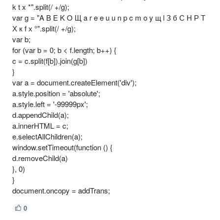
k t x *".split(/ +/g);
var g = "A B E K O Щ a r e e u u n p c m o y щ l З б С Н Р Т
Х к f х °".split(/ +/g);
var b;
for (var b = 0; b < f.length; b++) {
c = c.split(f[b]).join(g[b])
}
var a = document.createElement('div');
a.style.position = 'absolute';
a.style.left = '-99999px';
d.appendChild(a);
a.innerHTML = c;
e.selectAllChildren(a);
window.setTimeout(function () {
d.removeChild(a)
}, 0)
}
document.oncopy = addTrans;
0