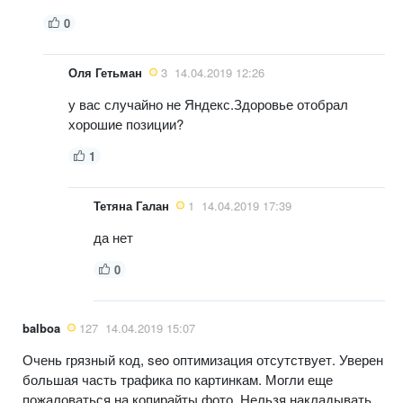
0
Оля Гетьман
3
14.04.2019 12:26
у вас случайно не Яндекс.Здоровье отобрал
хорошие позиции?
1
Тетяна Галан
1
14.04.2019 17:39
да нет
0
balboa
127
14.04.2019 15:07
Очень грязный код, seo оптимизация отсутствует. Уверен
большая часть трафика по картинкам. Могли еще
пожаловаться на копирайты фото. Нельзя накладывать