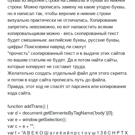
строки. Можно прописать замену на какие угодно буквы,
но я написал так, чтобы верхние и нижние строки
визуально практически не отличались. Копирование
запретить невозможно, но вот напакостить всяким
копировальщикам можно - весь скопированный текст
будет смешанным: английские буквы, русские буквы,
цифры! Поисковики навряд ли смогут
"прочесть" скопированный текст и в выдаче этих сайтов
по вашим статьям не будет. Да и потом найти сайты,
которые копируют не составит труда.
Желательно создать отдельный файл для этого скрипта
и потом в коде сайта прописать путь до файла.
Правда, этот код не спасёт от парсинга или копирования
кода сайта.
function addTrans() {
var d = document.getElementsByTagName('body')[0];
var e = window.getSelection();
var c = e + "";
var f = "А В Е К О Ш а г е ё и й п р с т о у ш 1 3 6 C H P T X