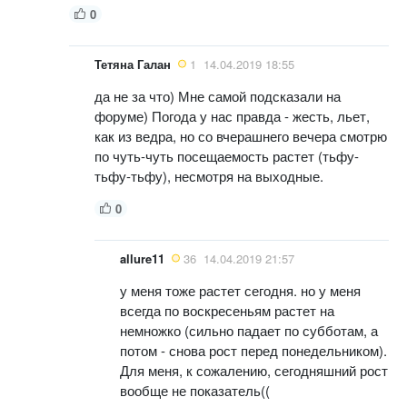
0
Тетяна Галан
1
14.04.2019 18:55
да не за что) Мне самой подсказали на
форуме) Погода у нас правда - жесть, льет,
как из ведра, но со вчерашнего вечера смотрю
по чуть-чуть посещаемость растет (тьфу-
тьфу-тьфу), несмотря на выходные.
0
allure11
36
14.04.2019 21:57
у меня тоже растет сегодня. но у меня
всегда по воскресеньям растет на
немножко (сильно падает по субботам, а
потом - снова рост перед понедельником).
Для меня, к сожалению, сегодняшний рост
вообще не показатель((