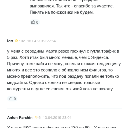
выправился. Так что - спасибо за участие.
Пенять на поисковики не будем.
0
lott
102
13.04.2019 22:54
у меня с середины марта резко грохнул с гугла трафик в
5 раз. Хотя итак был много меньше, чем с Яндекса.
Причину тоже найти не могу, но если схожая тенденция у
многих и все это совпало с обновлением фильтра, то
можно предположить, что под раздачу попали не только
медсайты. Однако сколько не сверяю топовые
конкуренты в гугле со своим, отличий пока не нахожу..
0
Anton Parshin
6
13.04.2019 23:04
У вас и ИКС упал в феврале со 130 до 90... У вас очень