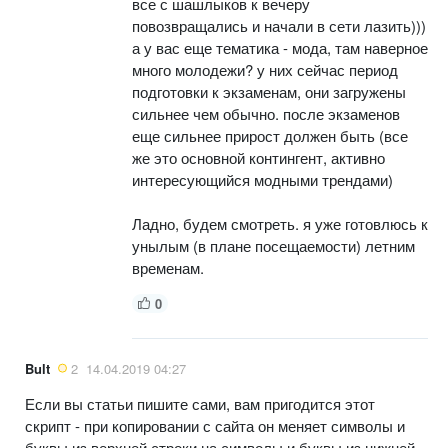
все с шашлыков к вечеру
повозвращались и начали в сети лазить)))
а у вас еще тематика - мода, там наверное
много молодежи? у них сейчас период
подготовки к экзаменам, они загружены
сильнее чем обычно. после экзаменов
еще сильнее прирост должен быть (все
же это основной контингент, активно
интересующийся модными трендами)
Ладно, будем смотреть. я уже готовлюсь к
унылым (в плане посещаемости) летним
временам.
0
Bult
2
14.04.2019 04:27
Если вы статьи пишите сами, вам пригодится этот
скрипт - при копировании с сайта он меняет символы и
буквы из верхней строки на символы и буквы из нижней