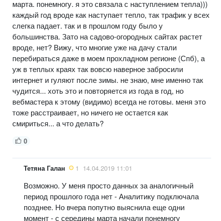
марта. понемногу. я это связала с наступлением тепла)))
каждый год вроде как наступает тепло, так трафик у всех
слегка падает. так и в прошлом году было у
большинства. Зато на садово-огородных сайтах растет
вроде, нет? Вижу, что многие уже на дачу стали
перебираться даже в моем прохладном регионе (Спб), а
уж в теплых краях так вовсю наверное забросили
интернет и гуляют после зимы. не знаю, мне именно так
чудится... хоть это и повторяется из года в год, но
вебмастера к этому (видимо) всегда не готовы. меня это
тоже расстраивает, но ничего не остается как
смириться... а что делать?
0
Тетяна Галан
1
14.04.2019 11:01
Возможно. У меня просто данных за аналогичный
период прошлого года нет - Аналитику подключала
позднее. Но вчера попутно выяснила еще одни
момент - с середины марта начали понемногу