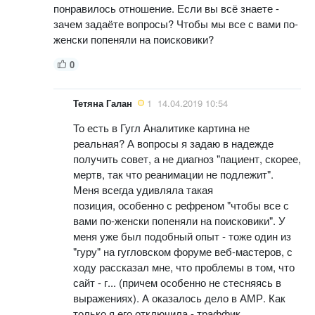
понравилось отношение. Если вы всё знаете -
зачем задаёте вопросы? Чтобы мы все с вами по-
женски попеняли на поисковики?
0
Тетяна Галан
1
14.04.2019 10:54
То есть в Гугл Аналитике картина не
реальная? А вопросы я задаю в надежде
получить совет, а не диагноз "пациент, скорее,
мертв, так что реанимации не подлежит".
Меня всегда удивляла такая
позиция, особенно с рефреном "чтобы все с
вами по-женски попеняли на поисковики". У
меня уже был подобный опыт - тоже один из
"гуру" на гугловском форуме веб-мастеров, с
ходу рассказал мне, что проблемы в том, что
сайт - г... (причем особенно не стесняясь в
выражениях). А оказалось дело в АМР. Как
только я его отключила - траффик