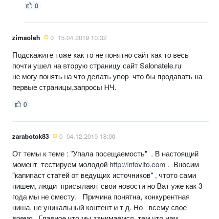
0
zimaoleh
0
15.04.2019 10:32
Подскажите тоже как то не понятно сайт как то весь
почти ушел на вторую страницу сайт Salonatele.ru
не могу понять на что делать упор что бы продавать на
первые страницы,запросы НЧ.
0
zarabotok83
0
04.12.2019 18:00
От темы к теме : "Упала посещаемость" . В настоящий
момент тестируем молодой
http://infovito.com
. Вносим
"капипаст статей от ведущих источников" , чтото сами
пишем, люди присылают свои новости но Ват уже как 3
года мы не сместу. Причина понятна, конкурентная
ниша, не уникальный контент и т д. Но всему свое
время. Главное что мы занимаемся тем что нам