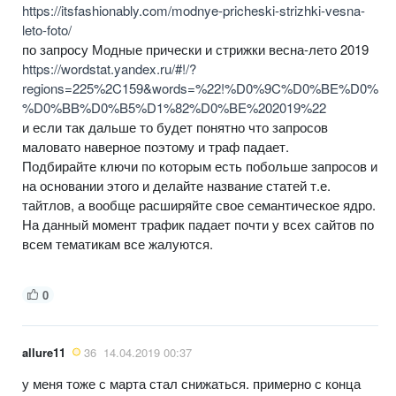
https://itsfashionably.com/modnye-pricheski-strizhki-vesna-
leto-foto/
по запросу Модные прически и стрижки весна-лето 2019
https://wordstat.yandex.ru/#!/?
regions=225%2C159&words=%22!%D0%9C%D0%BE%
%D0%BB%D0%B5%D1%82%D0%BE%202019%22
и если так дальше то будет понятно что запросов
маловато наверное поэтому и траф падает.
Подбирайте ключи по которым есть побольше запросов и
на основании этого и делайте название статей т.е.
тайтлов, а вообще расширяйте свое семантическое ядро.
На данный момент трафик падает почти у всех сайтов по
всем тематикам все жалуются.
0
allure11
36
14.04.2019 00:37
у меня тоже с марта стал снижаться. примерно с конца