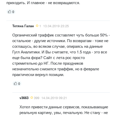
приходить. И главное - не возвращаются.
0
Тетяна Галан
1
13.04.2019 23:25
Органический траффик составляет чуть больше 50% -
остальное - другие источники. По возвратам - тоже не
соглашусь, во всяком случае, опираясь на данные
Гугл Аналитики. И Вы считаете, что 1.5 года - это все
еще была фора? Сайт с лета рос просто
стремительно до НГ. После праздников
незначительно снизился траффик, но в феврале
практически вернул позиции.
0
v3663
399
14.04.2019 09:21
Хотел привести данные сервисов, показывающие
реальную картину, увы, печальную. Не стану - не