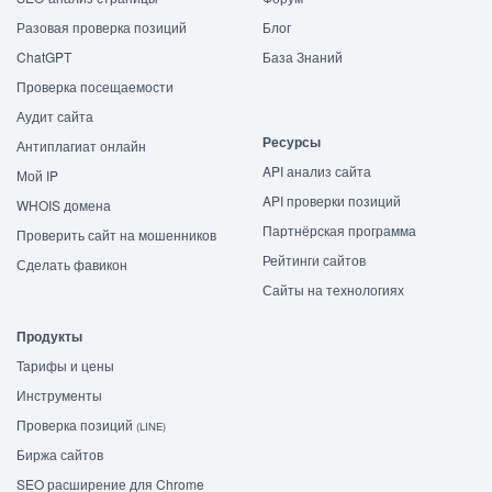
Разовая проверка позиций
Блог
ChatGPT
База Знаний
Проверка посещаемости
Аудит сайта
Ресурсы
Антиплагиат онлайн
API анализ сайта
Мой IP
API проверки позиций
WHOIS домена
Партнёрская программа
Проверить сайт на мошенников
Рейтинги сайтов
Сделать фавикон
Сайты на технологиях
Продукты
Тарифы и цены
Инструменты
Проверка позиций
(LINE)
Биржа сайтов
SEO расширение для Chrome