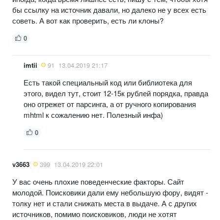
бы ссылку на источник давали, но далеко не у всех есть
советь. А вот как проверить, есть ли клоны?
0
imtii
91
13.04.2019 21:17
Есть такой специальный код или библиотека для
этого, видел тут, стоит 12-15к рублей порядка, правда
оно отрежет от парсинга, а от ручного копирования
mhtml к сожалению нет. Полезный инфа)
0
v3663
399
13.04.2019 22:01
У вас очень плохие поведенческие факторы. Сайт
молодой. Поисковики дали ему небольшую фору, видят -
толку нет и стали снижать места в выдаче. А с других
источников, помимо поисковиков, люди не хотят