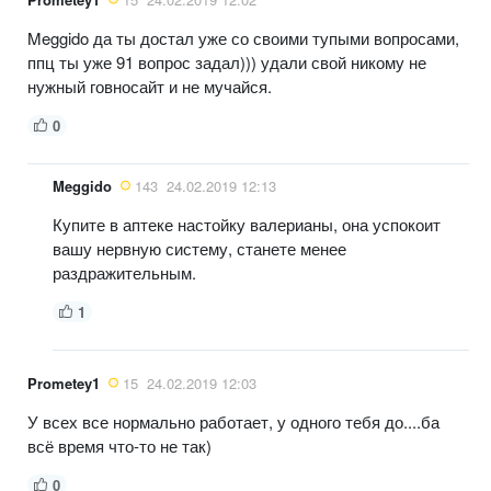
Meggido да ты достал уже со своими тупыми вопросами,
ппц ты уже 91 вопрос задал))) удали свой никому не
нужный говносайт и не мучайся.
0
Meggido
143
24.02.2019 12:13
Купите в аптеке настойку валерианы, она успокоит
вашу нервную систему, станете менее
раздражительным.
1
Prometey1
15
24.02.2019 12:03
У всех все нормально работает, у одного тебя до....ба
всё время что-то не так)
0