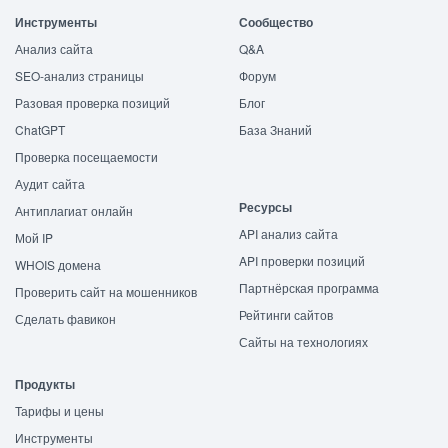
Инструменты
Сообщество
Анализ сайта
Q&A
SEO-анализ страницы
Форум
Разовая проверка позиций
Блог
ChatGPT
База Знаний
Проверка посещаемости
Аудит сайта
Ресурсы
Антиплагиат онлайн
API анализ сайта
Мой IP
API проверки позиций
WHOIS домена
Партнёрская программа
Проверить сайт на мошенников
Рейтинги сайтов
Сделать фавикон
Сайты на технологиях
Продукты
Тарифы и цены
Инструменты