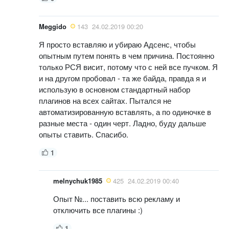
Meggido
143
24.02.2019 00:20
Я просто вставляю и убираю Адсенс, чтобы
опытным путем понять в чем причина. Постоянно
только РСЯ висит, потому что с ней все пучком. Я
и на другом пробовал - та же байда, правда я и
использую в основном стандартный набор
плагинов на всех сайтах. Пытался не
автоматизированную вставлять, а по одиночке в
разные места - один черт. Ладно, буду дальше
опыты ставить. Спасибо.
1
melnychuk1985
425
24.02.2019 00:40
Опыт №... поставить всю рекламу и
отключить все плагины :)
1