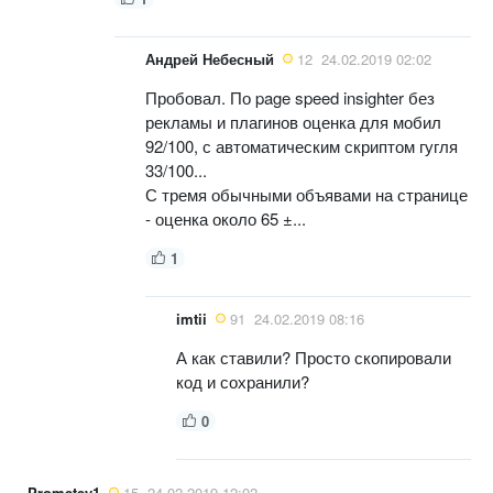
Андрей Небесный
12
24.02.2019 02:02
Пробовал. По page speed insighter без
рекламы и плагинов оценка для мобил
92/100, с автоматическим скриптом гугля
33/100...
С тремя обычными объявами на странице
- оценка около 65 ±...
1
imtii
91
24.02.2019 08:16
А как ставили? Просто скопировали
код и сохранили?
0
Prometey1
15
24.02.2019 12:02