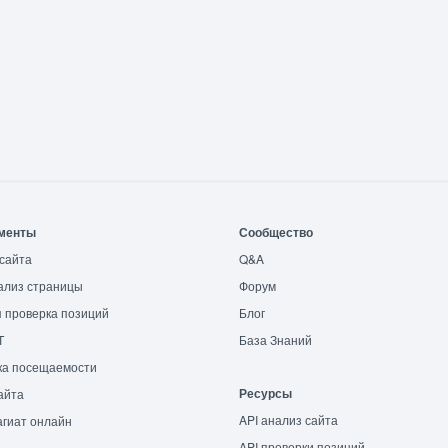
менты
Сообщество
сайта
Q&A
ализ страницы
Форум
 проверка позиций
Блог
T
База Знаний
ка посещаемости
Ресурсы
айта
API анализ сайта
гиат онлайн
API проверки позиций