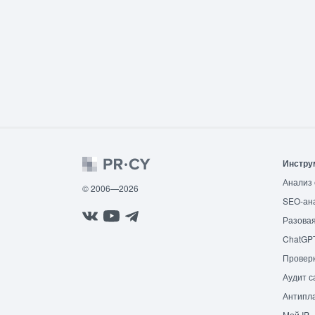
Инстру
Анализ 
© 2006—2026
SEO-ан
Разовая
ChatGP
Провер
Аудит с
Антипла
Мой IP