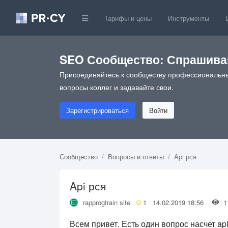
Тарифы и цены
Инструменты
SEO Сообщество: Спрашивай
Присоединяйтесь к сообществу профессиональны
вопросы коллег и задавайте свои.
Зарегистрироваться
Войти
Сообщество
Вопросы и ответы
Api рся
Api рся
rapprogtrain site
1
14.02.2019 18:56
1
Всем привет. Есть один вопрос насчет api