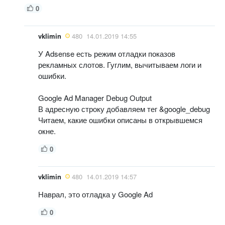
0
vklimin
480
14.01.2019 14:55
У Adsense есть режим отладки показов
рекламных слотов. Гуглим, вычитываем логи и
ошибки.
Google Ad Manager Debug Output
В адресную строку добавляем тег &google_debug
Читаем, какие ошибки описаны в открывшемся
окне.
0
vklimin
480
14.01.2019 14:57
Наврал, это отладка у Google Ad
0