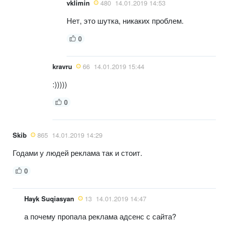
vklimin
480
14.01.2019 14:53
Нет, это шутка, никаких проблем.
0
kravru
66
14.01.2019 15:44
:)))))
0
Skib
865
14.01.2019 14:29
Годами у людей реклама так и стоит.
0
Hayk Suqiasyan
13
14.01.2019 14:47
а почему пропала реклама адсенс с сайта?