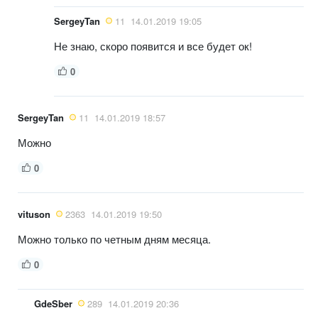
SergeyTan
11
14.01.2019 19:05
Не знаю, скоро появится и все будет ок!
0
SergeyTan
11
14.01.2019 18:57
Можно
0
vituson
2363
14.01.2019 19:50
Можно только по четным дням месяца.
0
GdeSber
289
14.01.2019 20:36