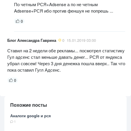
По четным РСЯ+Adsense а по не четным
Adsense+РСЯ ибо против феншуя не попрешь ...
0
Блог Александра Гаврина
0
15.01.2019 03:00
Ставил на 2 недели обе рекламы... посмотрел статистику
Гул адсенс стал меньше давать денег... РСЯ от яндекса
убрал совсем! Через 3 дня денежка пошла вверх.. Так что
пока оставил Гугл Адсенс.
0
Похожие посты
Аналоги google и рся
1