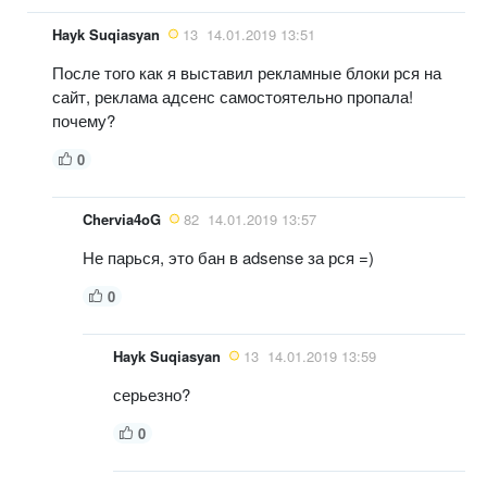
Hayk Suqiasyan
13
14.01.2019 13:51
После того как я выставил рекламные блоки рся на
сайт, реклама адсенс самостоятельно пропала!
почему?
0
Chervia4oG
82
14.01.2019 13:57
Не парься, это бан в adsense за рся =)
0
Hayk Suqiasyan
13
14.01.2019 13:59
серьезно?
0