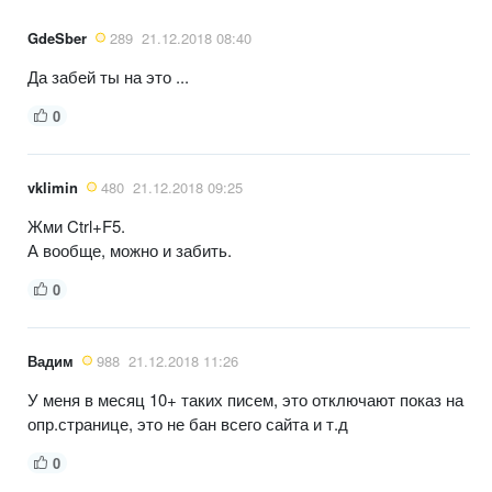
GdeSber
289
21.12.2018 08:40
Да забей ты на это ...
0
vklimin
480
21.12.2018 09:25
Жми Ctrl+F5.
А вообще, можно и забить.
0
Вадим
988
21.12.2018 11:26
У меня в месяц 10+ таких писем, это отключают показ на
опр.странице, это не бан всего сайта и т.д
0