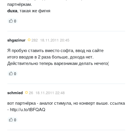
партнёркам.
duxa
, такая же фигня
0
shgazinur
282
18.11.2011 20:45
Я пробую ставить вместо софта, ввод на сайте
итого вводов в 2 раза больше, дохода нет.
Действительно теперь варезникам делать нечего(
0
schmied
26
18.11.2011 22:48
вот партнёрка - аналог стимула, но конверт выше. ссылка
- http://u.to/tBFQAQ
0