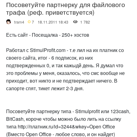
Посоветуйте партнерку для файлового
трафа (реф. приветствуется)
tram4
7
18.11.2011 18:43
1 782
Есть сайт - Посещалка - 250+ хостов
Работал с StimulProfit.com - т.е лил на их платник со
своего сайта, итог - 6 подписок, из них
подтвержденных 0, и так кажыдй день. Я думал что
это проблемы у меня, оказалось, что смс вообще не
приходит, вот никто и не подтверждает ничего. В
сапорте спят, тикет лежит 2-3 дня.
Посоветуйте партнерку типа - Stimulprofit или 123cash,
BitCash, короче чтобы можно было лить на ссылку
типа http://платник.ru/id=3244&wkey=Open Office
(Вместо Open Office - любое слово, и он найдет)