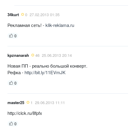
34kurt
0
27.02.2013 01:35
Рекламная сеть! -
klik-reklama.ru
0
kpznanarah
46
25.06.2013 20:14
Новая ПП - реально большой конверт.
Рефка -
http://bit.ly/11EVmJK
0
master25
1
29.06.2013 11:11
http://clck.ru/8fpfx
0