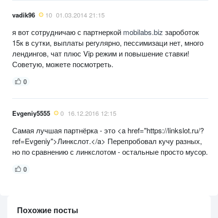
vadik96
10
01.03.2014 21:15
я вот сотрудничаю с партнеркой
mobilabs.biz
зароботок
15к в сутки, выплаты регулярно, пессимизаци нет, много
лендингов, чат плюс Vip режим и повышение ставки!
Советую, можете посмотреть.
0
Evgeniy5555
0
16.12.2016 12:15
Самая лучшая партнёрка - это <a href="https://linkslot.ru/?
ref=Evgeniy">Линкслот.</a> Перепробовал кучу разных,
но по сравнению с линкслотом - остальные просто мусор.
0
Похожие посты