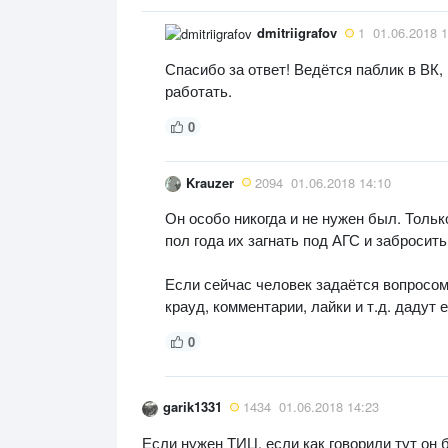
dmitriigrafov
1
01.06.2018 1
Спасибо за ответ! Ведётся паблик в ВК,
работать.
0
Krauzer
2094
01.06.2018 14:10
Он особо никогда и не нужен был. Тольк
пол года их загнать под АГС и забросить
Если сейчас человек задаётся вопросом,
крауд, комментарии, лайки и т.д. дадут 
0
garik1331
1434
01.06.2018 14:23
Если нужен ТИЦ, если как говорили тут он 