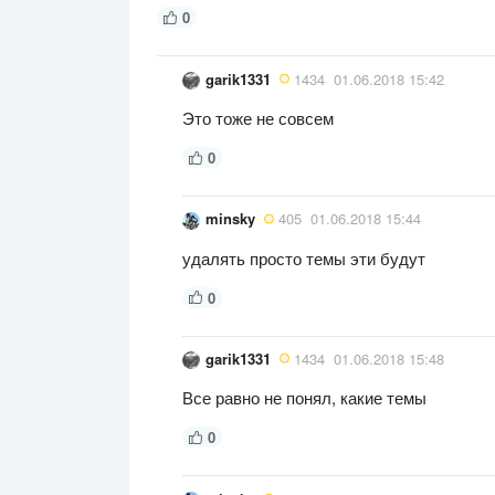
0
garik1331
1434
01.06.2018 15:42
Это тоже не совсем
0
minsky
405
01.06.2018 15:44
удалять просто темы эти будут
0
garik1331
1434
01.06.2018 15:48
Все равно не понял, какие темы
0