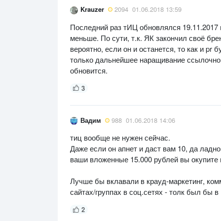
Krauzer
2094
01.06.2018 13:59
Последний раз тИЦ обновлялся 19.11.2017 
меньше. По сути, т.к. ЯК закончил своё бр
вероятно, если он и останется, то как и pr
только дальнейшее наращивание ссылочной
обновится.
3
Вадим
988
01.06.2018 14:06
тиц вообще не нужен сейчас.
Даже если он апнет и даст вам 10, да ладно
ваши вложенные 15.000 рублей вы окупите 
Лучше бы вклавали в крауд-маркетинг, ком
сайтах/группах в соц.сетях - толк был бы
2