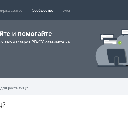
Биржа сайтов
Сообщество
Блог
те и помогайте
х веб-мастеров PR-CY, отвечайте на
 для роста тИЦ?
Ц?
58