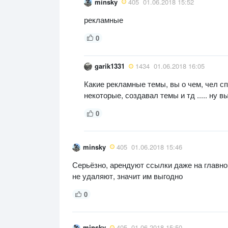
minsky
405
01.06.2018 15:52
рекламные
0
garik1331
1434
01.06.2018 16:05
Какие рекламные темы, вы о чем, чел сп
некоторые, создавал темы и тд ..... ну 
0
minsky
405
01.06.2018 15:46
Серьёзно, арендуют ссылки даже на главно
не удаляют, значит им выгодно
0
minsky
405
01.06.2018 15:50