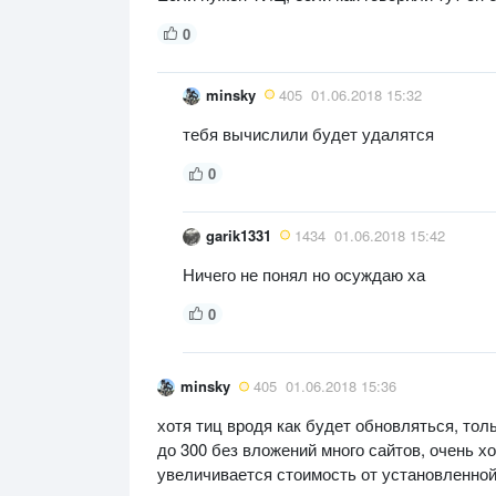
0
minsky
405
01.06.2018 15:32
тебя вычислили будет удалятся
0
garik1331
1434
01.06.2018 15:42
Ничего не понял но осуждаю ха
0
minsky
405
01.06.2018 15:36
хотя тиц вродя как будет обновляться, тол
до 300 без вложений много сайтов, очень х
увеличивается стоимость от установленно