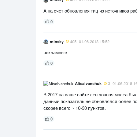
А на счет обновления тиц из источников ра
0
minsky
405
01.06.2018 15:52
рекламные
0
AlisaIvanchuk
3
01.06.2018 1
В 2017 на ваше сайте ссылочная масса была
данный показатель не обновлялся более по
скорее всего ~ 10-30 пунктов.
0