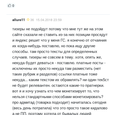
0
allure11
36
15.04.2018 23:59
тизеры не подойдут потому что мне тут же на этом
сайте сказали не ставить из-за них позиции просядут
и яндекс решит что у меня ГС. я конечно от отчаяния
их когда-нибудь поставлю, но пока ищу другие
способы. там просто тексты для определенных
случаев. тизеры не совсем в тему. хотя, опять же,
некуда будет деваться - поставлю. платные посты -
исключены их просто некуда там разместить (нет
таких рубрик и разделов) ссылки платные тоже
некуда... каким текстом их обрамлять? ни один тек5ст
не будет релевантен. остаются какие-то пратнерки.
вот я и хочу узнать кто чем монетизирует то, что
нельзя стандартными способами монетизировать?
про адмитад (товарка подходит) начиталась сегодня
(весь день потратила) что это просто такое кидалово
а не ПП. поэтому хотела от бывалых людей