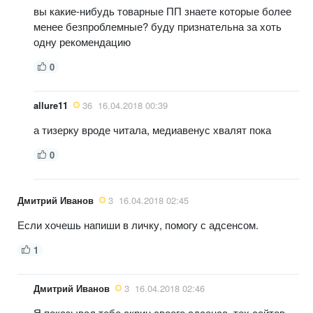
вы какие-нибудь товарные ПП знаете которые более
менее безпроблемные? буду признательна за хоть
одну рекомендацию
0
allure11
36
16.04.2018 00:39
а тизерку вроде читала, медиавенус хвалят пока
0
Дмитрий Иванов
3
16.04.2018 02:45
Если хочешь напиши в личку, помогу с адсенсом.
1
Дмитрий Иванов
3
16.04.2018 02:46
Я показывал тебе скрин своего адсенса, тех сайтов