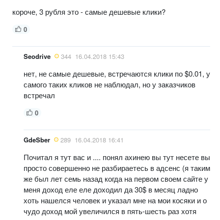
короче, 3 рубля это - самые дешевые клики?
0
Seodrive
344
16.04.2018 15:43
нет, не самые дешевые, встречаются клики по $0.01, у
самого таких кликов не наблюдал, но у заказчиков
встречал
0
GdeSber
289
16.04.2018 16:41
Почитал я тут вас и .... понял ахинею вы тут несете вы
просто совершенно не разбираетесь в адсенс (я таким
же был лет семь назад когда на первом своем сайте у
меня доход еле еле доходил да 30$ в месяц ладно
хоть нашелся человек и указал мне на мои косяки и о
чудо доход мой увеличился в пять-шесть раз хотя