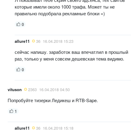
которые имели около 1000 трафа. Может ты не
правильно подобрала рекламные блоки =)
0
allure11
36
16.04.2018 15:23
сейчас напишу. заработок ваш впечатлил в прошлый
раз, только у меня совсем дешевская тема видимо.
0
vituson
2363
16.04.2018 04:50
Попробуйте тизерки Ледикеш и RTB-Sape.
1
allure11
36
16.04.2018 15:18