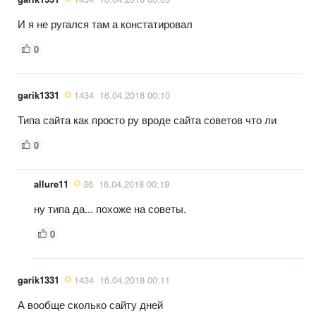
И я не ругался там а констатировал
0
garik1331
1434
16.04.2018 00:10
Типа сайта как просто ру вроде сайта советов что ли
0
allure11
36
16.04.2018 00:19
ну типа да... похоже на советы.
0
garik1331
1434
16.04.2018 00:11
А вообще сколько сайту дней