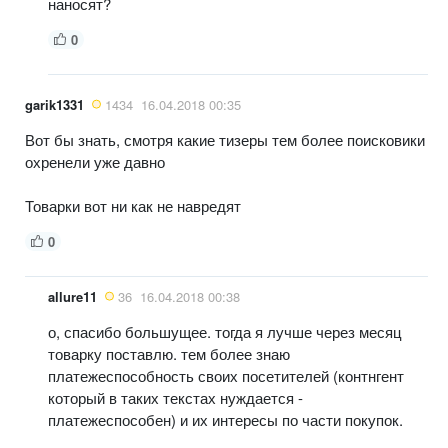
наносят?
0
garik1331
1434
16.04.2018 00:35
Вот бы знать, смотря какие тизеры тем более поисковики
охренели уже давно
Товарки вот ни как не навредят
0
allure11
36
16.04.2018 00:38
о, спасибо большущее. тогда я лучше через месяц
товарку поставлю. тем более знаю
платежеспособность своих посетителей (контнгент
который в таких текстах нуждается -
платежеспособен) и их интересы по части покупок.