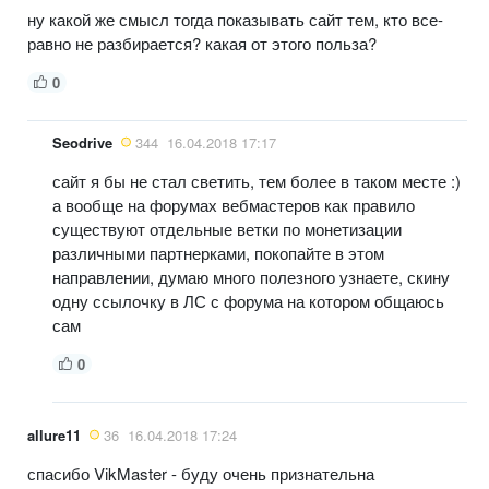
ну какой же смысл тогда показывать сайт тем, кто все-
равно не разбирается? какая от этого польза?
0
Seodrive
344
16.04.2018 17:17
сайт я бы не стал светить, тем более в таком месте :)
а вообще на форумах вебмастеров как правило
существуют отдельные ветки по монетизации
различными партнерками, покопайте в этом
направлении, думаю много полезного узнаете, скину
одну ссылочку в ЛС с форума на котором общаюсь
сам
0
allure11
36
16.04.2018 17:24
спасибо VikMaster - буду очень признательна