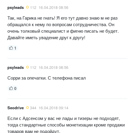
psyleads
112
16.04.2018 08:56
Так, на Гарика не гнать! Я его тут давно знаю м не раз
обращался к нему по вопросам сотрудничества. Он
очень толковый специалист и фигню писать не будет.
Давайте иметь увадение друг к другу!
1
psyleads
112
16.04.2018 08:56
Сорри за опечатки. С телефона писал
0
Seodrive
344
16.04.2018 09:14
Если с Адсенсом у вас не лады и тизеры не подходят,
тогда стандартные способы монетизации кроме продажи
товаров вам не подойдут.