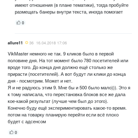
имеют отношения (в плане тематики), тогда пробуйте
размещать банеры внутри текста, иногда помогает
0
allure11
36
16.04.2018 17:06
VikMaster немного не так. 9 кликов было в первой
половине дня. На тот момент было 780 посетителей или
вроде того. До конца дня должно ещё столько же
прирасти (посетителей). А вот будут ли клики до конца
дня - посмотрим. Может и нет.
Я и не радуюсь этим 9. Мне бы и 500 было мало))). Это я
к тому написала, что перестановка блоков все же дала
кое-какой результат (лучше чем был до этого).
Конечно буду ещё экспериментировать какое-то время.
потом на товарку планирую перейти если всё плохо
будет с адсенсом
0