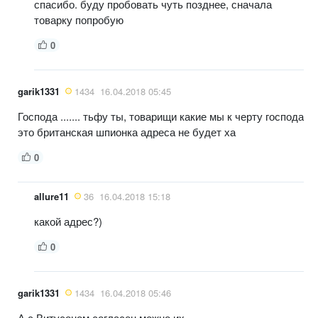
спасибо. буду пробовать чуть позднее, сначала
товарку попробую
0
garik1331
1434
16.04.2018 05:45
Господа ....... тьфу ты, товарищи какие мы к черту господа
это британская шпионка адреса не будет ха
0
allure11
36
16.04.2018 15:18
какой адрес?)
0
garik1331
1434
16.04.2018 05:46
А с Витусоном согласен можно их