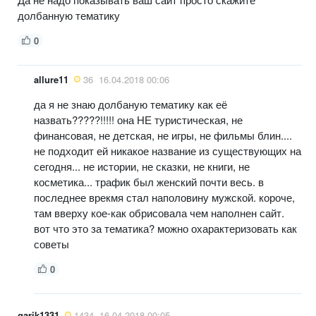
долбанную тематику
0
allure11
36
16.04.2018 00:06
да я не знаю долбаную тематику как её
назвать?????!!!!! она НЕ туристическая, не
финансовая, не детская, не игры, не фильмы блин....
не подходит ей никакое название из существующих на
сегодня... не истории, не сказки, не книги, не
косметика... трафик был женский почти весь. в
последнее врекмя стал наполовину мужской. короче,
там вверху кое-как обрисовала чем наполнен сайт.
вот что это за тематика? можно охарактеризовать как
советы
0
garik1331
1434
16.04.2018 00:05