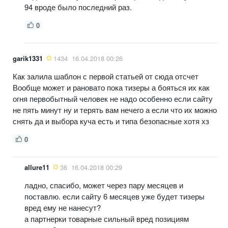
94 вроде было последний раз.
0
garik1331
1434
16.04.2018 00:26
Как залила шаблон с первой статьей от сюда отсчет
Вообще может и рановато пока тизеры а бояться их как
огня первобытный человек не надо особенно если сайту
не пять минут ну и терять вам нечего а если что их можно
снять да и выбора куча есть и типа безопасные хотя хз
0
allure11
36
16.04.2018 00:29
ладно, спасибо, может через пару месяцев и
поставлю. если сайту 6 месяцев уже будет тизеры
вред ему не нанесут?
а партнерки товарные сильный вред позициям