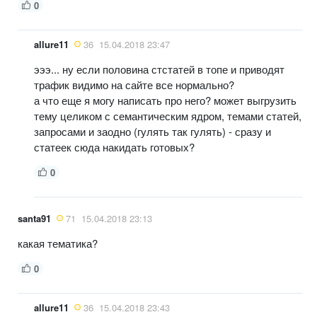
0
allure11
36
15.04.2018 23:47
эээ... ну если половина стстатей в топе и приводят
трафик видимо на сайте все нормально?
а что еще я могу написать про него? может выгрузить
тему целиком с семантическим ядром, темами статей,
запросами и заодно (гулять так гулять) - сразу и
статеек сюда накидать готовых?
0
santa91
71
15.04.2018 23:13
какая тематика?
0
allure11
36
15.04.2018 23:43