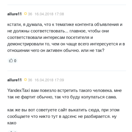
allure11
36
16.04.2018 17:08
кстати, я думала, что к тематике контента объявления и
не должны соответствовать... главное, чтобы они
соответствовали интересам посетителя и
демонстрировали то, чем он чаще всего интересуется и в
отношении чего он активен обычно. или не так?
0
allure11
36
16.04.2018 17:09
YandexTaxi вам повезло встретить такого человека. мне
так не фартит обычно, так что буду колупаться сама.
как же вы вот советуете сайт выкатить сюда, при этом
сообщаете что никто тут в адсенс не разбирается. ну
како