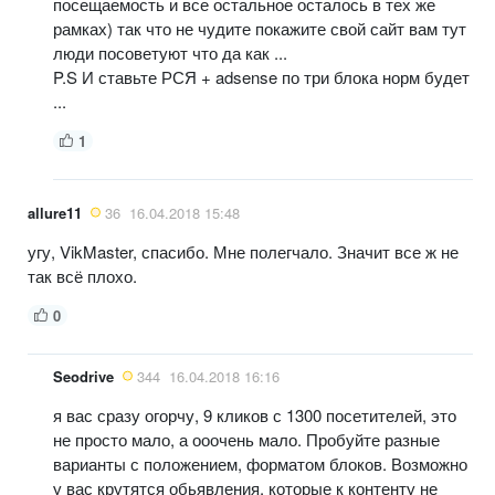
посещаемость и все остальное осталось в тех же
рамках) так что не чудите покажите свой сайт вам тут
люди посоветуют что да как ...
P.S И ставьте РСЯ + adsense по три блока норм будет
...
1
allure11
36
16.04.2018 15:48
угу, VikMaster, спасибо. Мне полегчало. Значит все ж не
так всё плохо.
0
Seodrive
344
16.04.2018 16:16
я вас сразу огорчу, 9 кликов с 1300 посетителей, это
не просто мало, а ооочень мало. Пробуйте разные
варианты с положением, форматом блоков. Возможно
у вас крутятся обьявления, которые к контенту не