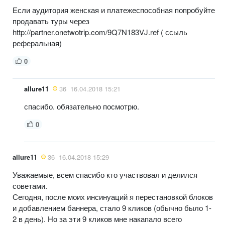
Если аудитория женская и платежеспособная попробуйте
продавать туры через
http://partner.onetwotrip.com/9Q7N183VJ.ref ( ссыль
реферальная)
0
allure11
36
16.04.2018 15:21
спасибо. обязательно посмотрю.
0
allure11
36
16.04.2018 15:29
Уважаемые, всем спасибо кто участвовал и делился
советами.
Сегодня, после моих инсинуаций я перестановкой блоков
и добавлением баннера, стало 9 кликов (обычно было 1-
2 в день). Но за эти 9 кликов мне накапало всего