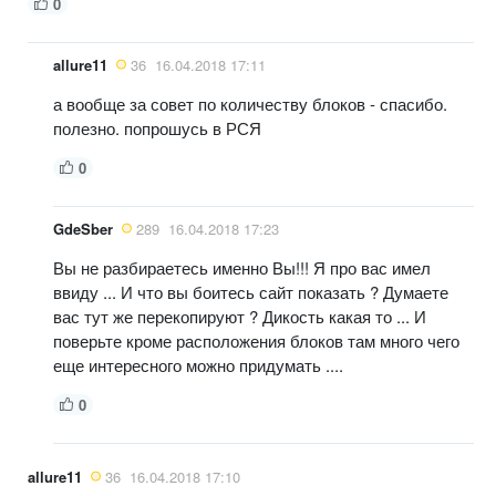
0
allure11
36
16.04.2018 17:11
а вообще за совет по количеству блоков - спасибо.
полезно. попрошусь в РСЯ
0
GdeSber
289
16.04.2018 17:23
Вы не разбираетесь именно Вы!!! Я про вас имел
ввиду ... И что вы боитесь сайт показать ? Думаете
вас тут же перекопируют ? Дикость какая то ... И
поверьте кроме расположения блоков там много чего
еще интересного можно придумать ....
0
allure11
36
16.04.2018 17:10