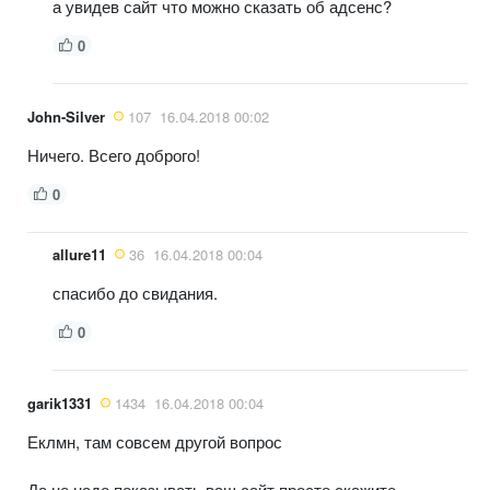
а увидев сайт что можно сказать об адсенс?
0
John-Silver
107
16.04.2018 00:02
Ничего. Всего доброго!
0
allure11
36
16.04.2018 00:04
спасибо до свидания.
0
garik1331
1434
16.04.2018 00:04
Еклмн, там совсем другой вопрос
Да не надо показывать ваш сайт просто скажите