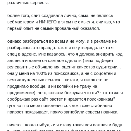
различные сервисы.
более того, сайт создавала лично, сама. не являясь
вебмастером и НИЧЕГО в этом не смысля. считаю, что
первый опыт не самый провальный оказался.
однако разбираться во всем я не могу. и в рекламе не
разбираюсь это правда. так я и не утверждала что я -
спец в адсенс. мне казалось, что я должна внедрить код
адсенса и далее он сам все сделать (типа подберет
релевантные объявления, оценит качество аудитории...
она у меня на 100% из поисковиков, а не с соцсетей и
всяких купленных ссылок... кстати, я никак его не
продвигаю вообще. и ни копейки не трачу на
продвижение). чего, совсем безрукая что ли? что-то же я
соображаю раз сайт растет и нравится поисковикам?
гугл вот по мере появления ссылок тоже стабильно
прирост показывает. прямо загнобили совсем новичка.
ничего... когда-нибудь и я стану такая вся важная и буду
тыкать мордой невежд. только будет ли от меня польза