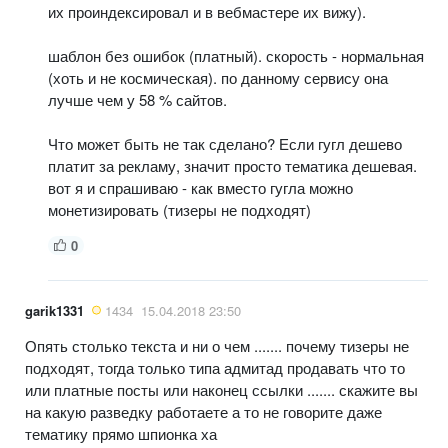
их проиндексировал и в вебмастере их вижу).
шаблон без ошибок (платный). скорость - нормальная
(хоть и не космическая). по данному сервису она
лучше чем у 58 % сайтов.
Что может быть не так сделано? Если гугл дешево
платит за рекламу, значит просто тематика дешевая.
вот я и спрашиваю - как вместо гугла можно
монетизировать (тизеры не подходят)
0
garik1331
1434
15.04.2018 23:50
Опять столько текста и ни о чем ....... почему тизеры не
подходят, тогда только типа адмитад продавать что то
или платные посты или наконец ссылки ....... скажите вы
на какую разведку работаете а то не говорите даже
тематику прямо шпионка ха