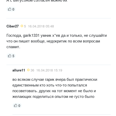
0
Ciber27
5
16.04.2018 05:48
Господа, garik1331 умник х*ев да и только, не слушайти
что он пишет вообще, недокритик по всем вопросам
спамит.
5
allure11
36
16.04.2018 15:19
во всяком случае гарик вчера был практически
единственным кто хоть что-то попытался
посоветовать. других на тот момент не было и
желающих поделиться опытом не густо было
0