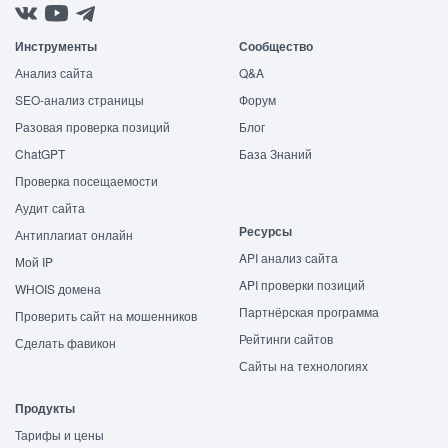
Инструменты
Сообщество
Анализ сайта
Q&A
SEO-анализ страницы
Форум
Разовая проверка позиций
Блог
ChatGPT
База Знаний
Проверка посещаемости
Аудит сайта
Ресурсы
Антиплагиат онлайн
API анализ сайта
Мой IP
API проверки позиций
WHOIS домена
Партнёрская программа
Проверить сайт на мошенников
Рейтинги сайтов
Сделать фавикон
Сайты на технологиях
Продукты
Тарифы и цены