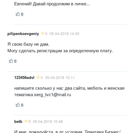
Евгений! Давай продолжим в личке...
0
pilipenkoevgeniy
0
05.04.2018 14:30
Я свою базу не дам.
Могу сделать регистрации за определенную плату.
0
123456sdvl
0
05.04.2018 15:11
напишите сколько у нас два сайта, мебель и женская
тематика serg_tvc1@mail.ru
0
betb
5
05.04.2018 15:48
И мне, пожалуйста, в лс условия. Тематики Бизнес/