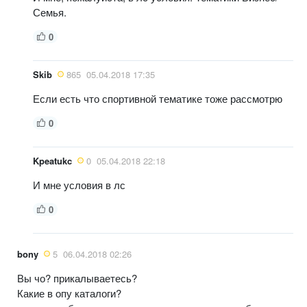
Семья.
0
Skib
865
05.04.2018 17:35
Если есть что спортивной тематике тоже рассмотрю
0
Kpeatukc
0
05.04.2018 22:18
И мне условия в лс
0
bony
5
06.04.2018 02:26
Вы чо? прикалываетесь?
Какие в опу каталоги?