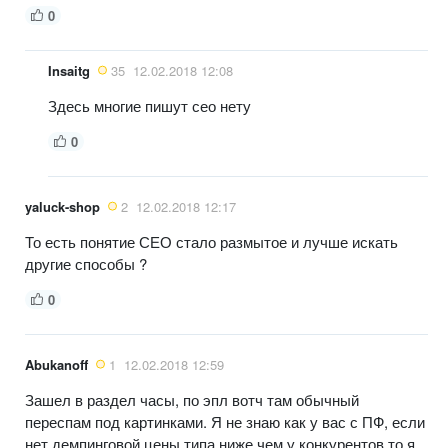
0
Insaitg
35
12.02.2018 12:08
Здесь многие пишут сео нету
0
yaluck-shop
2
12.02.2018 12:17
То есть понятие СЕО стало размытое и лучше искать
другие способы ?
0
Abukanoff
1
12.02.2018 12:59
Зашел в раздел часы, по эпл вотч там обычный
переспам под картинками. Я не знаю как у вас с ПФ, если
нет демпинговой цены типа ниже чем у конкурентов то я