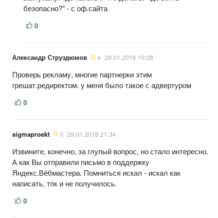
безопасно?" - с оф.сайта
0
Александр Струздюмов
4
29.01.2018 19:28
Проверь рекламу, многие партнерки этим
грешат.редиректом. у меня было такое с адвертуром
0
sigmaproekt
0
29.01.2018 21:34
Извините, конечно, за глупый вопрос, но стало интересно.
А как Вы отправили письмо в поддержку
Яндекс.Вёбмастера. Помниться искал - искал как
написать, тпк и не получилось.
0