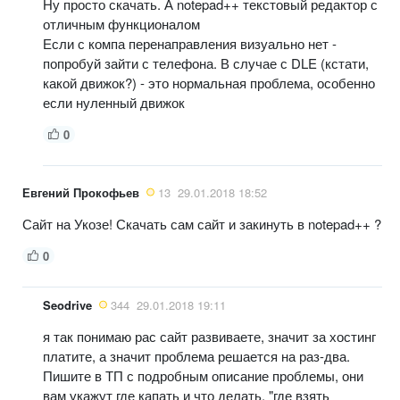
Ну просто скачать. А notepad++ текстовый редактор с
отличным функционалом
Если с компа перенаправления визуально нет -
попробуй зайти с телефона. В случае с DLE (кстати,
какой движок?) - это нормальная проблема, особенно
если нуленный движок
0
Евгений Прокофьев
13
29.01.2018 18:52
Сайт на Укозе! Скачать сам сайт и закинуть в notepad++ ?
0
Seodrive
344
29.01.2018 19:11
я так понимаю рас сайт развиваете, значит за хостинг
платите, а значит проблема решается на раз-два.
Пишите в ТП с подробным описание проблемы, они
вам укажут где капать и что делать. "где взять