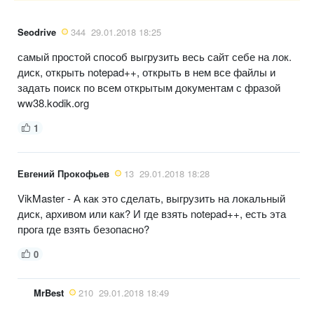
Seodrive
344
29.01.2018 18:25
самый простой способ выгрузить весь сайт себе на лок.
диск, открыть notepad++, открыть в нем все файлы и
задать поиск по всем открытым документам с фразой
ww38.kodik.org
1
Евгений Прокофьев
13
29.01.2018 18:28
VikMaster - А как это сделать, выгрузить на локальный
диск, архивом или как? И где взять notepad++, есть эта
прога где взять безопасно?
0
MrBest
210
29.01.2018 18:49