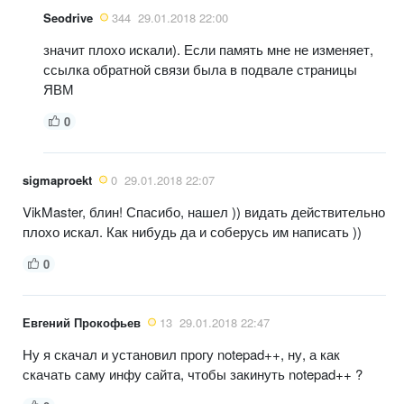
Seodrive
344
29.01.2018 22:00
значит плохо искали). Если память мне не изменяет,
ссылка обратной связи была в подвале страницы
ЯВМ
0
sigmaproekt
0
29.01.2018 22:07
VikMaster, блин! Спасибо, нашел )) видать действительно
плохо искал. Как нибудь да и соберусь им написать ))
0
Евгений Прокофьев
13
29.01.2018 22:47
Ну я скачал и установил прогу notepad++, ну, а как
скачать саму инфу сайта, чтобы закинуть notepad++ ?