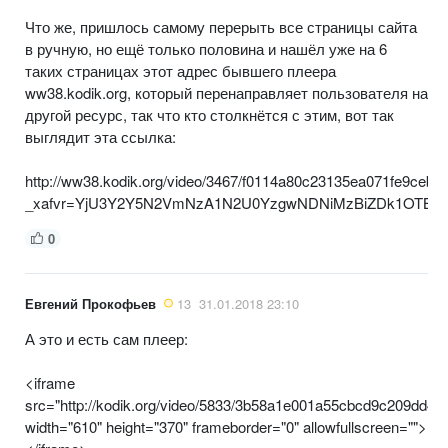
Что же, пришлось самому перерыть все страницы сайта
в ручную, но ещё только половина и нашёл уже на 6
таких страницах этот адрес бывшего плеера
ww38.kodik.org, который перенаправляет пользователя на
другой ресурс, так что кто столкнётся с этим, вот так
выглядит эта ссылка:
http://ww38.kodik.org/video/3467/f0114a80c23135ea071fe9ceb3
_xafvr=YjU3Y2Y5N2VmNzA1N2U0YzgwNDNiMzBiZDk1OTB
0
Евгений Прокофьев
13
31.01.2018 23:10
А это и есть сам плеер:
<iframe
src="http://kodik.org/video/5833/3b58a1e001a55cbcd9c209dd465
width="610" height="370" frameborder="0" allowfullscreen="">