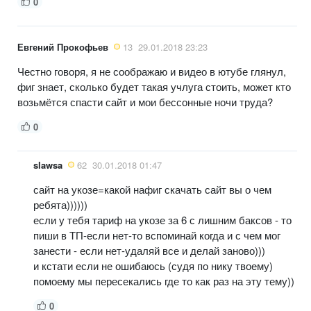
0
Евгений Прокофьев
13
29.01.2018 23:23
Честно говоря, я не соображаю и видео в ютубе глянул,
фиг знает, сколько будет такая учлуга стоить, может кто
возьмётся спасти сайт и мои бессонные ночи труда?
0
slawsa
62
30.01.2018 01:47
сайт на укозе=какой нафиг скачать сайт вы о чем
ребята))))))
если у тебя тариф на укозе за 6 с лишним баксов - то
пиши в ТП-если нет-то вспоминай когда и с чем мог
занести - если нет-удаляй все и делай заново)))
и кстати если не ошибаюсь (судя по нику твоему)
помоему мы пересекались где то как раз на эту тему))
0