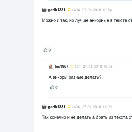
garik1331
1434
27.01.2018 10:54
Можно и так, но лучше анкорные в тексте с
0
les1967
154
27.01.2018 10:58
А анкоры разные делать?
0
garik1331
1434
27.01.2018 11:00
Так конечно и не делать а брать из текста 