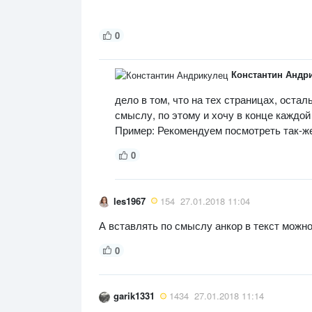
0
Константин Андр
дело в том, что на тех страницах, оста
смыслу, по этому и хочу в конце каждой
Пример: Рекомендуем посмотреть так-ж
0
les1967
154
27.01.2018 11:04
А вставлять по смыслу анкор в текст можн
0
garik1331
1434
27.01.2018 11:14