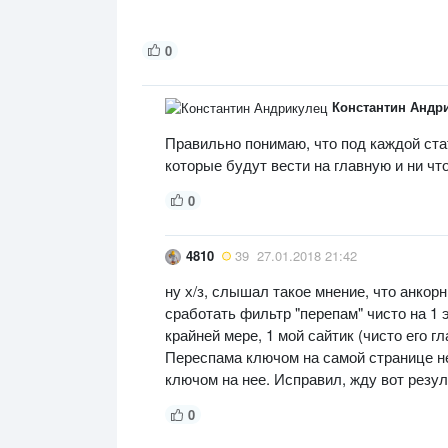
0
Константин Андр
Правильно понимаю, что под каждой ста
которые будут вести на главную и ни что
0
4810
39
27.01.2018 21:42
ну х/з, слышал такое мнение, что анкор
сработать фильтр "перепам" чисто на 1 
крайней мере, 1 мой сайтик (чисто его г
Переспама ключом на самой странице н
ключом на нее. Исправил, жду вот резул
0