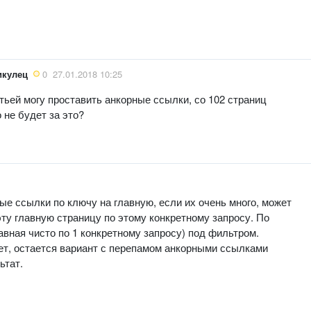
икулец
0
27.01.2018 10:25
тьей могу проставить анкорные ссылки, со 102 страниц
 не будет за это?
ные ссылки по ключу на главную, если их очень много, может
эту главную страницу по этому конкретному запросу. По
лавная чисто по 1 конкретному запросу) под фильтром.
ет, остается вариант с перепамом анкорными ссылками
ьтат.