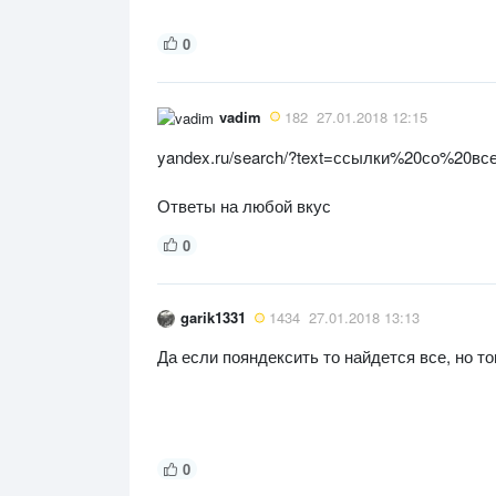
0
vadim
182
27.01.2018 12:15
yandex.ru/search/?text=ссылки%20со%20
Ответы на любой вкус
0
garik1331
1434
27.01.2018 13:13
Да если пояндексить то найдется все, но то
0