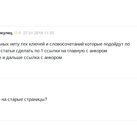
икулец
0
27.01.2018 11:33
льных нету тех ключей и словосочетаний которые подойдут по
 статьи сделать по 1 ссылки на главную с анкором
е и дальше ссылка с анкором
о на старые страницы?