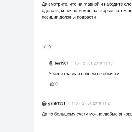
Да смотрите, что на главной и находите с
сделать, конечно можно на старые потом пе
позиции должны подрасти
0
les1967
154
27.01.2018 11:18
У меня главная совсем не обычная.
0
garik1331
1434
27.01.2018 11:24
Да по большому счету можно любые анкор