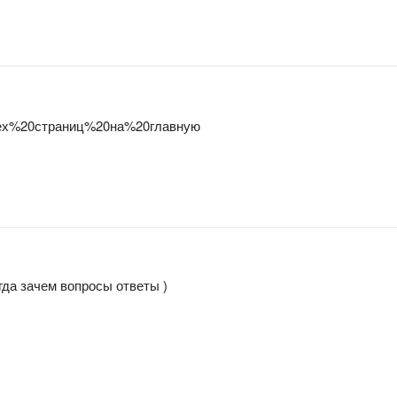
всех%20страниц%20на%20главную
гда зачем вопросы ответы )