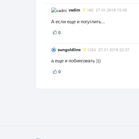
vadim
182
27.01.2018 15:45
А если еще и погуглить...
0
sungoldline
1324
27.01.2018 22:37
а еще и побинговать )))
0