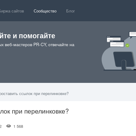
Биржа сайтов
Сообщество
Блог
те и помогайте
х веб-мастеров PR-CY, отвечайте на
роставить ссылок при перелинковке?
лок при перелинковке?
:32
1 568