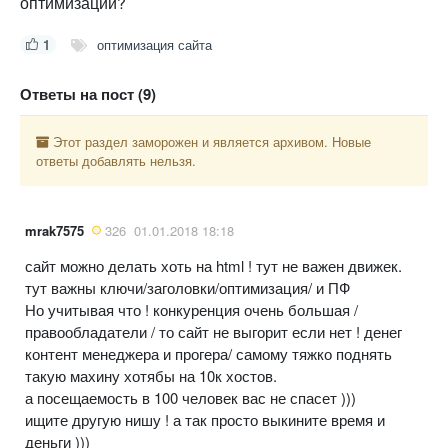
оптимизации?
1
оптимизация сайта
Ответы на пост (9)
Этот раздел заморожен и является архивом. Новые
ответы добавлять нельзя.
mrak7575
326
01.01.2018 18:18
сайт можно делать хоть на html ! тут не важен движек.
тут важны ключи/заголовки/оптимизация/ и ПФ
Но учитывая что ! конкуренция очень большая /
правообладатели / то сайт не выгорит если нет ! денег
контент менеджера и прогера/ самому тяжко поднять
такую махину хотябы на 10к хостов.
а посещаемость в 100 человек вас не спасет )))
ищите другую нишу ! а так просто выкините время и
деньги )))