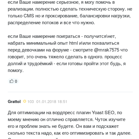
если Ваше намерение серьезное, я могу помочь в
реализации. полностью сделать техническую сторону. не
только CMS но и проксирование, балансировки нагрузки,
распределение потоков и все что нужно.
если Ваше намерение поиграться - получится\нет,
набрать минимальный опыт html и\или похвалиться
перед девочками на форуме - смотрите @mrak7575 что
говорит, это очень тяжело сделать в одного. процесс
долгий и трудоёмкий - если готовы пройти этот будь, я
помогу.
0
Grattol
103
01.01.2018 18:51
Для оптимизации на вордпресс плагин Yoast SEO, по
моему мнению он отлично справляется. Чуток изучите
его и проблем знать не будете. Он вам и подскажет
сколько текста надо, как его оптимизировать и так далее.