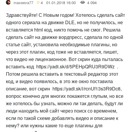
maxeeva77
4
01.01.2018 16:00
4 094
Здравствуйте! С Новым годом! Хотелось сделать сайт
одного сериала на движке DLE, но не получилось, не
вставляется html код, никто помочь не смог. Решила
сделать сайт на движке вордпресс, сделала по одной
статье сайт, установила необходимые плагины, но
через этот плагин, код тоже не вставляется, пишет,
что видео не лицензионное. Вот скрин куда пыталась
вставить код https://yadi.sk/d/5PEHpQRU3R9DWz .
Потом решила вставить в текстовый редактор этот
код, и видео появилось, в это же окно поставила
описание, вот скрин https://yadi.sk/i/rcnUf13s3R9Dc8,
вопрос конечно для многих покажется глупым, но все
же хотелось бы узнать, можно ли так делать, будут ли
люди находить мой сайт через поиск со временем,
если по такой схеме добавлять видео и описание к
нему? или нужны какие то еще плагины для