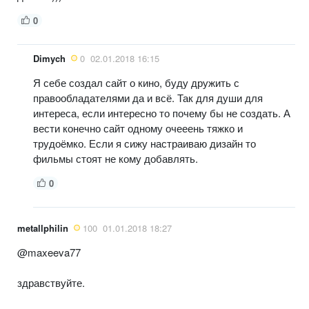
0
Dimych
0
02.01.2018 16:15
Я себе создал сайт о кино, буду дружить с
правообладателями да и всё. Так для души для
интереса, если интересно то почему бы не создать. А
вести конечно сайт одному очееень тяжко и
трудоёмко. Если я сижу настраиваю дизайн то
фильмы стоят не кому добавлять.
0
metallphilin
100
01.01.2018 18:27
@maxeeva77
здравствуйте.