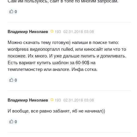
Сам им пользуюсь, сайт в топе по многим запросам.
0
Владимир Николаев
193
02.01.2018 03:08
Можно скачать тему готовую) напиши в поиске типо:
wordpress видеопорталл nulled, или киносайт или что то
похожее. Их много. И уже дальше пилить и допиливать.
Есть вариант купить шаблон за 60-90$ на
темплетмонстер или аналоге. Инфа сотка.
0
Владимир Николаев
193
02.01.2018 03:08
И вообще, все равно забанят, яб не начинал))
0