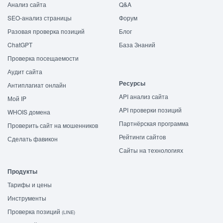
Анализ сайта
Q&A
SEO-анализ страницы
Форум
Разовая проверка позиций
Блог
ChatGPT
База Знаний
Проверка посещаемости
Аудит сайта
Ресурсы
Антиплагиат онлайн
API анализ сайта
Мой IP
API проверки позиций
WHOIS домена
Партнёрская программа
Проверить сайт на мошенников
Рейтинги сайтов
Сделать фавикон
Сайты на технологиях
Продукты
Тарифы и цены
Инструменты
Проверка позиций
(LINE)