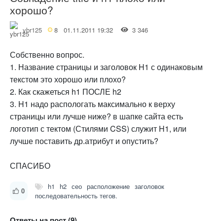
хорошо?
ybr125
8
01.11.2011 19:32
3 346
Собственно вопрос.
1. Название страницы и заголовок H1 с одинаковым
текстом это хорошо или плохо?
2. Как скажеться h1 ПОСЛЕ h2
3. H1 надо распологать максимально к верху
страницы или лучше ниже? в шапке сайта есть
логотип с тектом (Стилями CSS) служит H1, или
лучше поставить др.атрибут и опустить?
СПАСИБО
h1
h2
сео
расположение
заголовок
0
последовательность тегов.
Ответы на пост (9)