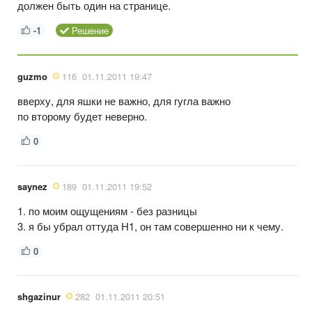
должен быть один на странице.
-1
Решение
guzmo
116
01.11.2011 19:47
вверху, для яшки не важно, для гугла важно
по второму будет неверно.
0
saynez
189
01.11.2011 19:52
1. по моим ощущениям - без разницы
3. я бы убрал оттуда H1, он там совершенно ни к чему.
0
shgazinur
282
01.11.2011 20:51