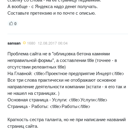
А вообще - с Яндекса надо денег получать.
Составьте претензию и по почте с описью.
0
sansan
1680
12.08.2017 06:04
Проблема сайта не в "облицовка бетона камнями
неправильной формы", а составлении title (точнее - в
отсутствии релеантных title)
На Главной: <title>Проектное предприятие Инцерт</title>
Все три слова практически не отображают основное
направление деятельности компании (кстати - я его так и
не нашел на страницах. )
Основная страница - Услуги: <title>Услуги</title>
Страница - Работы: <title>Работы</title>
Краткость сестра таланта, но не при написание названий
страниц сайта.