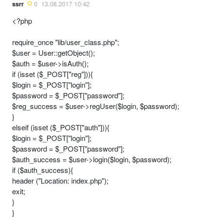
ssrr
0
13.08.2017 10:42
<?php
require_once "lib/user_class.php";
$user = User::getObject();
$auth = $user->isAuth();
if (isset ($_POST["reg"])){
$login = $_POST["login"];
$password = $_POST["password"];
$reg_success = $user->regUser($login, $password);
}
elseif (isset ($_POST["auth"])){
$login = $_POST["login"];
$password = $_POST["password"];
$auth_success = $user->login($login, $password);
if ($auth_success){
header ("Location: index.php");
exit;
}
}