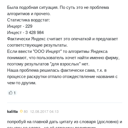
Была подобная ситуация. По суть это не проблема
алгоритмов и прочего.
Статистика вордстат:
Инцерт - 229
Инцест - 3 428 984
Фактически Яндекс считает это опечаткой и предлагает
соответствующие результаты.
Если ввести "ООО Инцерт" то алгоритмы Яндекса
понимают, что пользователь хочет найти именно фирму,
поэтому результатов "для взрослых" нет.
Наша проблема решилась фактически сама, т.к. в
процессе раскрутки отпало отождествление названия с
чем-то другим.
1
kalitta
80
12.08.2017 04:13
попробуй на главной дать цитату из словаря (дословно) и
ссылку со слова - на её страницу педивикии.