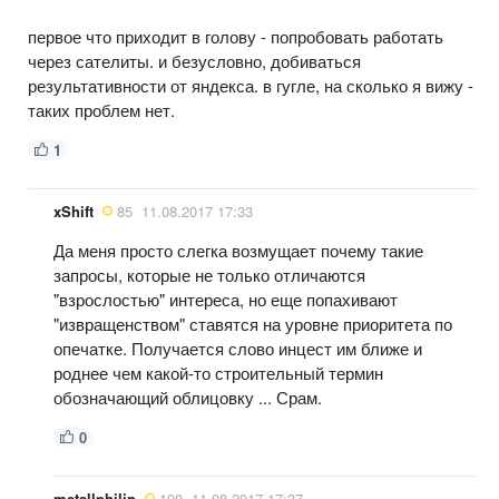
первое что приходит в голову - попробовать работать
через сателиты. и безусловно, добиваться
результативности от яндекса. в гугле, на сколько я вижу -
таких проблем нет.
1
xShift
85
11.08.2017 17:33
Да меня просто слегка возмущает почему такие
запросы, которые не только отличаются
"взрослостью" интереса, но еще попахивают
"извращенством" ставятся на уровне приоритета по
опечатке. Получается слово инцест им ближе и
роднее чем какой-то строительный термин
обозначающий облицовку ... Срам.
0
metallphilin
100
11.08.2017 17:37