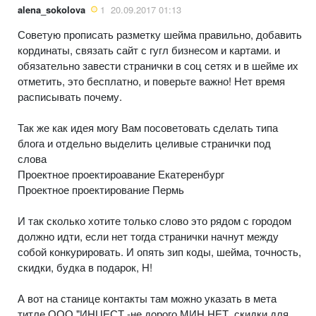
alena_sokolova
1
20.09.2017 01:13
Советую прописать разметку шейма правильно, добавить
кординаты, связать сайт с гугл бизнесом и картами. и
обязательно завести странички в соц сетях и в шейме их
отметить, это бесплатно, и поверьте важно! Нет время
расписывать почему.
Так же как идея могу Вам посоветовать сделать типа
блога и отдельно выделить целивые странички под
слова
Проектное проектироавание Екатеренбург
Проектное проектирование Пермь
И так сколько хотите только слово это рядом с городом
должно идти, если нет тогда странички начнут между
собой конкурировать. И опять зип коды, шейма, точность,
скидки, будка в подарок, H!
А вот на станице контакты там можно указать в мета
титле ООО "ИНЦЕСТ -не дорого МИН НЕТ, скидки для