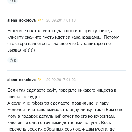
0
alena_sokolova
1
20.09.2017 01:13
Если все подтвердят тогда спокойно приступайте, а
клиенту скажите пусть идет за карандашами... Потому
что скоро начнется... Главное что бы санитаров не
вызвали)))))))
0
alena_sokolova
1
20.09.2017 01:23
Если так сделаете сайт, поверьте никакого инцеста в
поиске не будет.
А если мне robots.txt сделаете, правильно, и пару
мелочей типа канонизировать одну линку, так я Вам еще
могу в подарок детальный отчет по его конкурентам,
ключевые слва с точными деталями по гугл). Весь
перечень всех их обратных ссылок, + дам места где