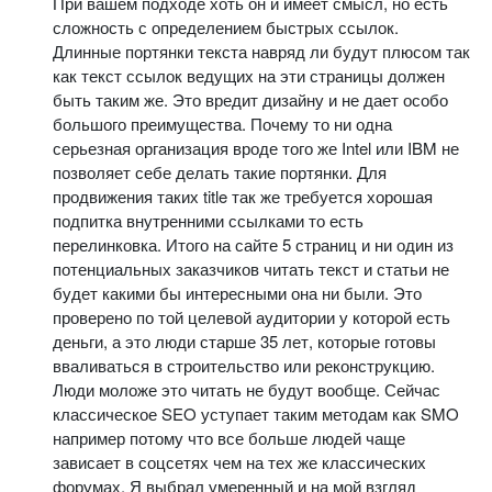
При вашем подходе хоть он и имеет смысл, но есть
сложность с определением быстрых ссылок.
Длинные портянки текста навряд ли будут плюсом так
как текст ссылок ведущих на эти страницы должен
быть таким же. Это вредит дизайну и не дает особо
большого преимущества. Почему то ни одна
серьезная организация вроде того же Intel или IBM не
позволяет себе делать такие портянки. Для
продвижения таких title так же требуется хорошая
подпитка внутренними ссылками то есть
перелинковка. Итого на сайте 5 страниц и ни один из
потенциальных заказчиков читать текст и статьи не
будет какими бы интересными она ни были. Это
проверено по той целевой аудитории у которой есть
деньги, а это люди старше 35 лет, которые готовы
вваливаться в строительство или реконструкцию.
Люди моложе это читать не будут вообще. Сейчас
классическое SEO уступает таким методам как SMO
например потому что все больше людей чаще
зависает в соцсетях чем на тех же классических
форумах. Я выбрал умеренный и на мой взгляд