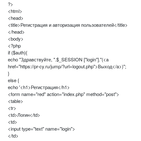
?>
<html>
<head>
<title>Регистрация и авторизация пользователей</title>
</head>
<body>
<?php
if ($auth){
echo "Здравствуйте, ".$_SESSION ["login"]."(<a
href="https://pr-cy.ru/jump/?url=logout.php">Выход</a>)";
}
else {
echo '<h1>Регистрация</h1>
<form name="red" action="index.php" method="post">
<table>
<tr>
<td>Логин</td>
<td>
<input type="text" name="login">
</td>