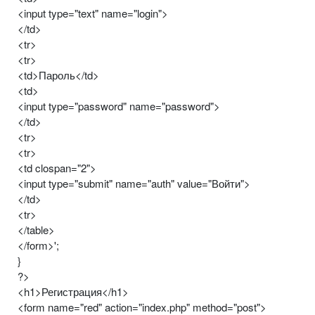
<input type="text" name="login">
</td>
<tr>
<tr>
<td>Пароль</td>
<td>
<input type="password" name="password">
</td>
<tr>
<tr>
<td clospan="2">
<input type="submit" name="auth" value="Войти">
</td>
<tr>
</table>
</form>';
}
?>
<h1>Регистрация</h1>
<form name="red" action="index.php" method="post">