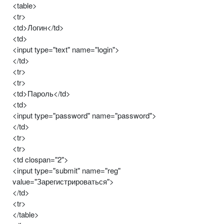
<table>
<tr>
<td>Логин</td>
<td>
<input type="text" name="login">
</td>
<tr>
<tr>
<td>Пароль</td>
<td>
<input type="password" name="password">
</td>
<tr>
<tr>
<td clospan="2">
<input type="submit" name="reg"
value="Зарегистрироваться">
</td>
<tr>
</table>