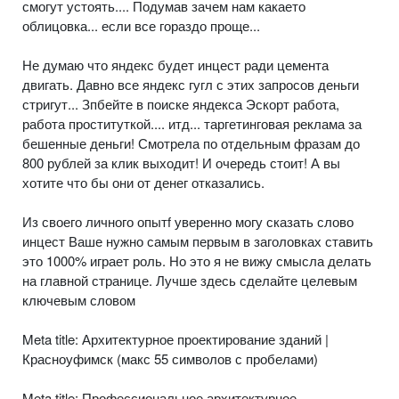
смогут устоять.... Подумав зачем нам какаето
облицовка... если все гораздо проще...
Не думаю что яндекс будет инцест ради цемента
двигать. Давно все яндекс гугл с этих запросов деньги
стригут... Зпбейте в поиске яндекса Эскорт работа,
работа проституткой.... итд... таргетинговая реклама за
бешенные деньги! Смотрела по отдельным фразам до
800 рублей за клик выходит! И очередь стоит! А вы
хотите что бы они от денег отказались.
Из своего личного опытf уверенно могу сказать слово
инцест Ваше нужно самым первым в заголовках ставить
это 1000% играет роль. Но это я не вижу смысла делать
на главной странице. Лучше здесь сделайте целевым
ключевым словом
Meta title: Архитектурное проектирование зданий |
Красноуфимск (макс 55 символов с пробелами)
Meta title: Профессиональное архитектурное