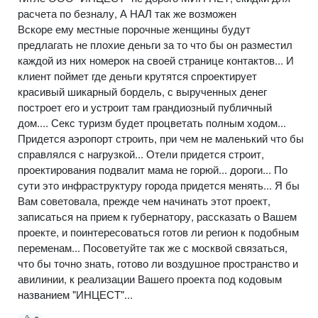
расчета по безналу, А НАЛ так же возможен
Вскоре ему местные порочные женщины будут
предлагать не плохие деньги за то что бы он разместил
каждой из них номерок на своей странице контактов... И
клиент поймет где деньги крутятся спроектирует
красивый шикарный бордель, с вырученных денег
построет его и устроит там грандиозный публичный
дом.... Секс туризм будет процветать полным ходом...
Придется аэропорт строить, при чем не маленький что бы
справлялся с нагрузкой... Отели придется строит,
проектирования подвалит мама не горюй... дороги... По
сути это инфраструктуру города придется менять... Я бы
Вам советовала, прежде чем начинать этот проект,
записаться на прием к губернатору, рассказать о Вашем
проекте, и поинтересоваться готов ли регион к подобным
переменам... Посоветуйте так же с москвой связаться,
что бы точно знать, готово ли воздушное пространство и
авилинии, к реализации Вашего проекта под кодовым
названием "ИНЦЕСТ"...