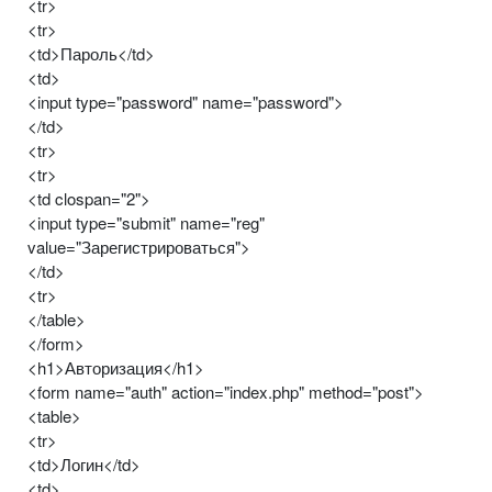
<tr>
<tr>
<td>Пароль</td>
<td>
<input type="password" name="password">
</td>
<tr>
<tr>
<td clospan="2">
<input type="submit" name="reg"
value="Зарегистрироваться">
</td>
<tr>
</table>
</form>
<h1>Авторизация</h1>
<form name="auth" action="index.php" method="post">
<table>
<tr>
<td>Логин</td>
<td>