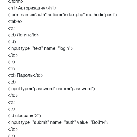
</form>
<h1>Авторизация</h1>
<form name="auth" action="index.php" method="post">
<table>
<tr>
<td>Логин</td>
<td>
<input type="text" name="login">
</td>
<tr>
<tr>
<td>Пароль</td>
<td>
<input type="password" name="password">
</td>
<tr>
<tr>
<td clospan="2">
<input type="submit" name="auth" value="Войти">
</td>
<tr>