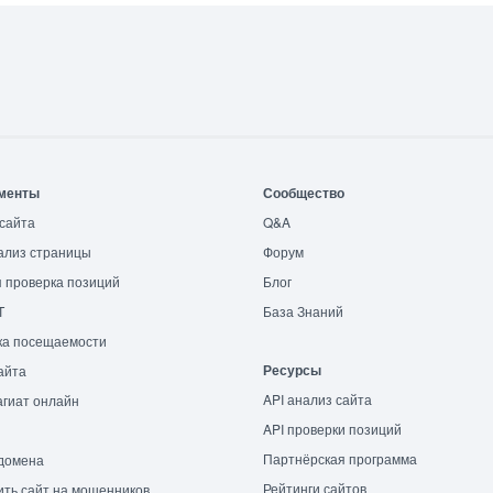
менты
Сообщество
сайта
Q&A
ализ страницы
Форум
 проверка позиций
Блог
T
База Знаний
ка посещаемости
Ресурсы
айта
API анализ сайта
гиат онлайн
API проверки позиций
Партнёрская программа
домена
Рейтинги сайтов
ть сайт на мошенников