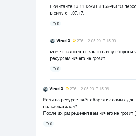
Почитайте 13.11 КоАП и 152-ФЗ "О пер
в силу с 1.07.17.
0
VirusiX
276
12.05.2017 15:39
может наконец то как то начнут бороть
ресурсам ничего не грозит
0
VirusiX
276
12.05.2017 15:36
Если на ресурсе идёт сбор этих самых данн
пользователей?
После их разрешения вам ничего не грозит 
0