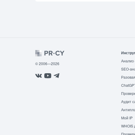
Инстру
Анализ 
© 2006—2026
SEO-ан
Разовая
ChatGP
Провер
Аудит с
Антипла
Мой IP
WHOIS 
Провери