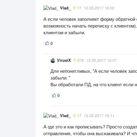
Vlad_
17
12.05.2017 16:02
А если человек заполняет форму обратной 
возможность начать переписку с клиентом)
клиентом и забыли.
0
VirusiX
276
12.05.2017 16:07
Для непонятливых, "А если человек зап
забыли. "
Вы обработали ПД, на что клиент если н
0
Vlad_
17
12.05.2017 16:11
А где это и как прописывать? Просто созд
отправления, чтобы она выскакивала? И что