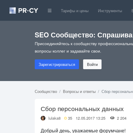
Тарифы и цены
Инструменты
SEO Сообщество: Спрашивай
Присоединяйтесь к сообществу профессиональны
вопросы коллег и задавайте свои.
Зарегистрироваться
Войти
Сообщество
Вопросы и ответы
Сбор персональ
Сбор персональных данных
lulaka8
35
12.05.2017 13:25
2 204
Добрый день, уважаемые форумчане!