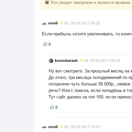
Этот раздел заморожен и является архивом.
vovdi
52
03.05.2017 09:20
Если прибыль хотите увеличивать, то коне
0
boombarash
24
03.05.2017 09:53
Ну вот смотрите. За прошлый месяц на ко
До этого, три месяца телодвижений по п
потрачено чуть больше 35 000р., заявок
речь? Или с поиска, если попадёшь в топ
Тут сайт далеко за топ 100, но он прино
0
vovdi
52
03.05.2017 10:07