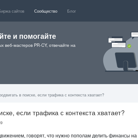
Биржа сайтов
Сообщество
Блог
те и помогайте
х веб-мастеров PR-CY, отвечайте на
одвигать в поиске, если трафика с контекста хватает?
иске, если трафика с контекста хватает?
239
вижением, говорят, что нужно пополам делить финансы на