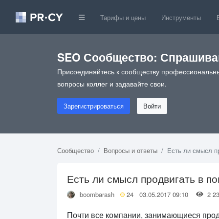
Тарифы и цены
Инструменты
SEO Сообщество: Спрашивай
Присоединяйтесь к сообществу профессиональны
вопросы коллег и задавайте свои.
Зарегистрироваться
Войти
Сообщество
Вопросы и ответы
Есть ли смысл пр
Есть ли смысл продвигать в по
boombarash
24
03.05.2017 09:10
2 
Почти все компании, занимающиеся прод