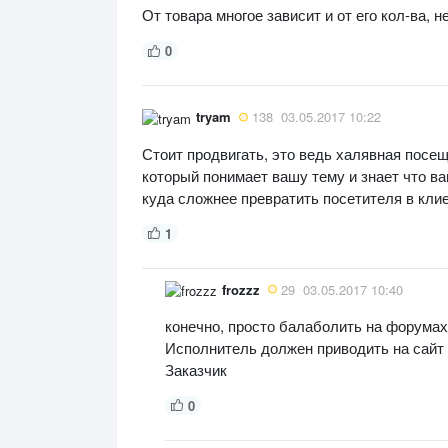
От товара многое зависит и от его кол-ва, н
0
tryam
138
03.05.2017 10:22
Стоит продвигать, это ведь халявная посе
который понимает вашу тему и знает что ва
куда сложнее превратить посетителя в клие
1
frozzz
29
03.05.2017 10:40
конечно, просто балаболить на форумах.
Исполнитель должен приводить на сайт 
Заказчик
0