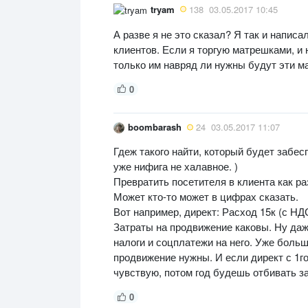
tryam
138
03.05.2017 10:45
А разве я не это сказал? Я так и написа
клиентов. Если я торгую матрешками, и 
только им навряд ли нужны будут эти м
0
boombarash
24
03.05.2017 11:07
Гдеж такого найти, который будет забес
уже нифига не халавное. )
Превратить посетителя в клиента как ра
Может кто-то может в цифрах сказать.
Вот например, директ: Расход 15к (с НД
Затраты на продвижение каковы. Ну даж
налоги и соцплатежи на него. Уже больш
продвижение нужны. И если директ с 1го
чувствую, потом год будешь отбивать з
0