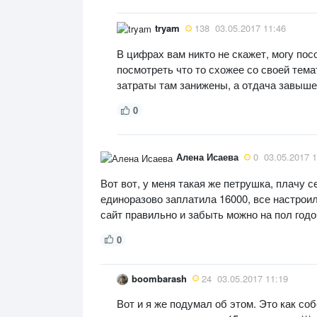
tryam
138
03.05.2017 11:46
В цифрах вам никто не скажет, могу посо
посмотреть что то схожее со своей тема
затраты там занижены, а отдача завыше
0
Алена Исаева
0
03.05.2017 1
Вот вот, у меня такая же петрушка, плачу с
единоразово заплатила 16000, все настроил
сайт правильно и забыть можно на пол годо
0
boombarash
24
03.05.2017 11:19
Вот и я же подумал об этом. Это как со