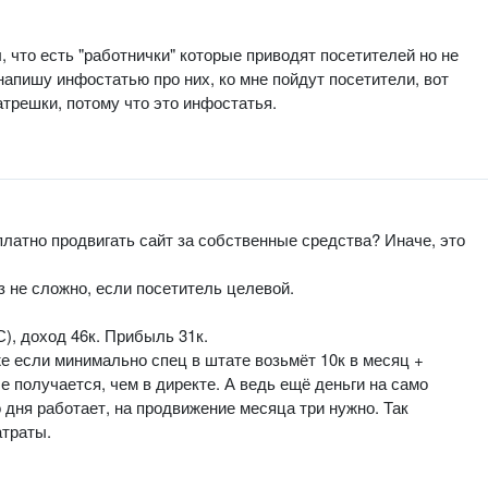
л, что есть "работнички" которые приводят посетителей но не
напишу инфостатью про них, ко мне пойдут посетители, вот
атрешки, потому что это инфостатья.
платно продвигать сайт за собственные средства? Иначе, это
з не сложно, если посетитель целевой.
С), доход 46к. Прибыль 31к.
е если минимально спец в штате возьмёт 10к в месяц +
е получается, чем в директе. А ведь ещё деньги на само
 дня работает, на продвижение месяца три нужно. Так
атраты.