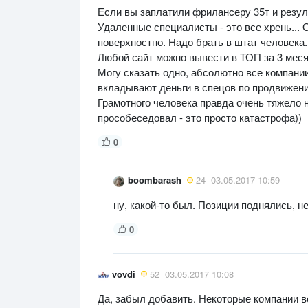
Если вы заплатили фрилансеру 35т и резуль
Удаленные специалисты - это все хрень... 
поверхностно. Надо брать в штат человека.
Любой сайт можно вывести в ТОП за 3 меся
Могу сказать одно, абсолютно все компании
вкладывают деньги в спецов по продвижен
Грамотного человека правда очень тяжело н
прособеседовал - это просто катастрофа))
0
boombarash
24
03.05.2017 10:59
ну, какой-то был. Позиции поднялись, н
0
vovdi
52
03.05.2017 10:08
Да, забыл добавить. Некоторые компании в